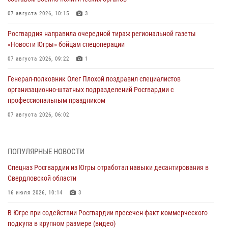
07 августа 2026, 10:15
3
Росгвардия направила очередной тираж региональной газеты
«Новости Югры» бойцам спецоперации
07 августа 2026, 09:22
1
Генерал-полковник Олег Плохой поздравил специалистов
организационно-штатных подразделений Росгвардии с
профессиональным праздником
07 августа 2026, 06:02
Делегация МВД Республики Беларусь ознакомилась с передовыми
методами работы Росгвардии в Москве (видео)
ПОПУЛЯРНЫЕ НОВОСТИ
06 августа 2026, 11:29
5
1
Спецназ Росгвардии из Югры отработал навыки десантирования в
Свердловской области
Военнослужащие Росгвардии сбили дрон-разведчик ВСУ на южном
направлении
16 июля 2026, 10:14
3
06 августа 2026, 11:28
В Югре при содействии Росгвардии пресечен факт коммерческого
подкупа в крупном размере (видео)
Офицеры Росгвардии и ветераны войск правопорядка почтили