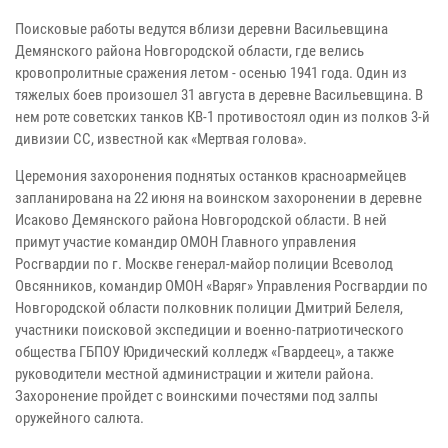
Поисковые работы ведутся вблизи деревни Васильевщина
Демянского района Новгородской области, где велись
кровопролитные сражения летом - осенью 1941 года. Один из
тяжелых боев произошел 31 августа в деревне Васильевщина. В
нем роте советских танков КВ-1 противостоял один из полков 3-й
дивизии СС, известной как «Мертвая голова».
Церемония захоронения поднятых останков красноармейцев
запланирована на 22 июня на воинском захоронении в деревне
Исаково Демянского района Новгородской области. В ней
примут участие командир ОМОН Главного управления
Росгвардии по г. Москве генерал-майор полиции Всеволод
Овсянников, командир ОМОН «Варяг» Управления Росгвардии по
Новгородской области полковник полиции Дмитрий Белеля,
участники поисковой экспедиции и военно-патриотического
общества ГБПОУ Юридический колледж «Гвардеец», а также
руководители местной администрации и жители района.
Захоронение пройдет с воинскими почестями под залпы
оружейного салюта.