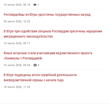
память генерала армии Ивана Кирилловича Яковлева
10 июля 2026, 06:18
1
06 августа 2026, 11:26
6
Росгвардейцы из Югры удостоены государственных наград
В Югре при силовой поддержке ОМОН Росгвардии задержаны
20 июля 2026, 10:22
подозреваемые в страховом мошенничестве
В Югре при содействии спецназа Росгвардии пресечены нарушения
06 августа 2026, 09:07
2
1
миграционного законодательства
Урайский отдел вневедомственной охраны Росгвардии отмечает
14 июля 2026, 09:17
60-летний юбилей
Юные югорчане стали участниками ведомственного проекта
05 августа 2026, 12:01
3
«Каникулы с Росгвардией»
16 июля 2026, 04:54
4
В Югре подведены итоги служебной деятельности
вневедомственной охраны с начала года
18 июля 2026, 11:25
В Югре военнослужащие и сотрудники Росгвардии почтили память
святого равноапостольного князя Владимира
28 июля 2026, 09:15
1