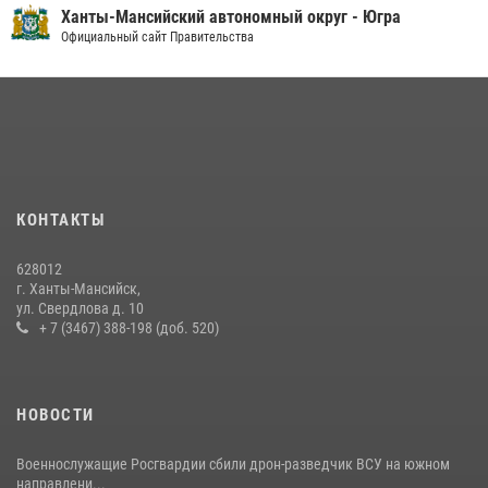
Ханты-Мансийский автономный округ - Югра
На Урале Росгвардия провела дни открытых дверей и
Официальный сайт Правительства
тематические встречи с молодежью
29 июля 2026, 09:54
12
В Югре Росгвардия обеспечила безопасность Всероссийского
форума развития гражданского общества «Добрино»
13 июля 2026, 11:47
2
КОНТАКТЫ
В Югре Росгвардия организовала профориентационные встречи с
молодежью региона
628012
30 июля 2026, 04:26
3
г. Ханты-Мансийск,
ул. Свердлова д. 10
+ 7 (3467) 388-198 (доб. 520)
НОВОСТИ
Военнослужащие Росгвардии сбили дрон-разведчик ВСУ на южном
направлени...