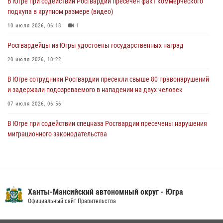
В Югре при содействии Росгвардии пресечен факт коммерческого
подкупа в крупном размере (видео)
Ключевые события Росгвардии: итоги недели с 27 июля по 2
августа (видео)
10 июля 2026, 06:18
1
04 августа 2026, 09:54
1
Росгвардейцы из Югры удостоены государственных наград
20 июля 2026, 10:22
В Югре сотрудники Росгвардии пресекли свыше 80 правонарушений
и задержали подозреваемого в нападении на двух человек
07 июля 2026, 06:56
В Югре при содействии спецназа Росгвардии пресечены нарушения
миграционного законодательства
14 июля 2026, 09:17
Семейное фото офицера Росгвардии участвует в проекте «Ханты-
Мансийск — город семейного благополучия»
Ханты-Мансийский автономный округ - Югра
08 июля 2026, 09:04
Официальный сайт Правительства
Юные югорчане стали участниками ведомственного проекта
«Каникулы с Росгвардией»