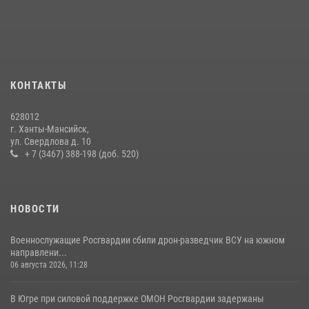
16 июля 2026, 04:54
4
На Урале Росгвардия провела дни открытых дверей и
тематические встречи с молодежью
29 июля 2026, 09:54
12
КОНТАКТЫ
В Югре подведены итоги служебной деятельности
628012
вневедомственной охраны с начала года
г. Ханты-Мансийск,
ул. Свердлова д. 10
18 июля 2026, 11:25
+ 7 (3467) 388-198 (доб. 520)
НОВОСТИ
Военнослужащие Росгвардии сбили дрон-разведчик ВСУ на южном
направлени...
06 августа 2026, 11:28
В Югре при силовой поддержке ОМОН Росгвардии задержаны