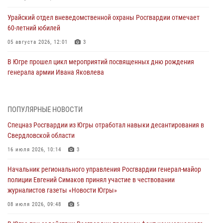
Урайский отдел вневедомственной охраны Росгвардии отмечает
60-летний юбилей
05 августа 2026, 12:01
3
В Югре прошел цикл мероприятий посвященных дню рождения
генерала армии Ивана Яковлева
05 августа 2026, 11:31
4
В Югре ОМОН Росгвардии оказал содействие ГИБДД в выявлении
ПОПУЛЯРНЫЕ НОВОСТИ
нарушителей ПДД
Спецназ Росгвардии из Югры отработал навыки десантирования в
05 августа 2026, 11:14
Свердловской области
В Югре сотрудники вневедомственной охраны Росгвардии пресекли
16 июля 2026, 10:14
3
более 100 противоправных деяний за прошедшую неделю
Начальник регионального управления Росгвардии генерал-майор
05 августа 2026, 05:56
полиции Евгений Симаков принял участие в чествовании
журналистов газеты «Новости Югры»
Генерал-полковник Юрий Аверин выступил на Всероссийском
молодёжном образовательном форуме «Территория смыслов»
08 июля 2026, 09:48
5
04 августа 2026, 11:11
2