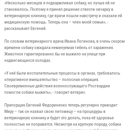
«Несколько месяцев я подкармливал собаку, но лучше ей не
становилось. Поэтому я принял решение отвезти овчарку в
ветеринарную клинику, где врачи пошли навстречу и оказали ей
медицинскую помощь. Теперь она – член моей семьи», -
рассказывает Евгений.
По словам ветеринарного врача Ивана Логинова, в очень скором
времени собаку ожидала неминуемая гибель от заражения.
Животное гарантированно бы не выжило на улице при
надвигающихся холодах.
«У неё были воспалительные процессы в органах, требовалось
оперативное вмешательство – полосная операция.
Своевременные действия военнослужащего Росгвардии
помогли собаке выжить», - говорит ветврач.
Прапорщик Евгений Федориненко теперь регулярно приводит
Миру – так он назвал свою питомицу – на процедуры в
ветеринарную клинику и будет это делать, пока её здоровье
полностью не поправится. Несмотря на крупную породу, собака