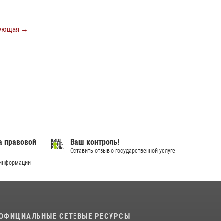
18 июля 2026, 11:25
На Урале Росгвардия провела дни открытых
ующая →
дверей и тематические встречи с молодежью
29 июля 2026, 09:54
12
В Югре Росгвардия обеспечила безопасность
Всероссийского форума развития
гражданского общества «Добрино»
13 июля 2026, 11:47
2
а правовой
Ваш контроль!
Оставить отзыв о государственной услуге
 информации
ОФИЦИАЛЬНЫЕ СЕТЕВЫЕ РЕСУРСЫ