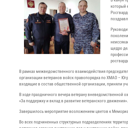
В канун 
который 
Росгвард
поздравл
Руководи
поколени
неиссяка
щедро де
професси
росгвард
В рамках межведомственного взаимодействия председател
организации ветеранов войск правопорядка по ХМАО – Югре
входящие в состав общественной организации, приняли у
В ходе праздничного вечера ветерану вневедомственной 
«За поддержку и вклад в развитие ветеранского движения».
Завершилось мероприятие возложением цветов к Мемориал
Во всех подчиненных структурных подразделениях террит