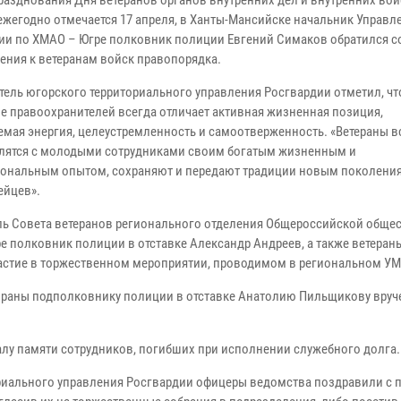
празднования Дня ветеранов органов внутренних дел и внутренних вой
ежегодно отмечается 17 апреля, в Ханты-Мансийске начальник Управл
ии по ХМАО – Югре полковник полиции Евгений Симаков обратился с
ения к ветеранам войск правопорядка.
тель югорского территориального управления Росгвардии отметил, чт
е правоохранителей всегда отличает активная жизненная позиция,
емая энергия, целеустремленность и самоотверженность. «Ветераны в
лятся с молодыми сотрудниками своим богатым жизненным и
ональным опытом, сохраняют и передают традиции новым поколени
ейцев».
ь Совета ветеранов регионального отделения Общероссийской обще
 полковник полиции в отставке Александр Андреев, а также ветеран
частие в торжественном мероприятии, проводимом в региональном У
охраны подполковнику полиции в отставке Анатолию Пильщикову вруч
у памяти сотрудников, погибших при исполнении служебного долга.
ориального управления Росгвардии офицеры ведомства поздравили с