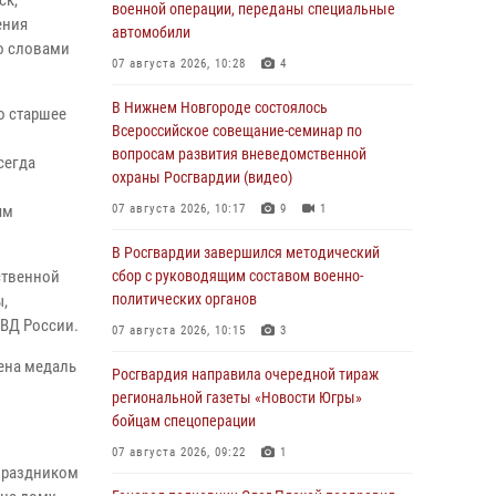
ск,
военной операции, переданы специальные
ения
автомобили
о словами
07 августа 2026, 10:28
4
В Нижнем Новгороде состоялось
о старшее
Всероссийское совещание-семинар по
вопросам развития вневедомственной
сегда
охраны Росгвардии (видео)
ям
07 августа 2026, 10:17
9
1
В Росгвардии завершился методический
ственной
сбор с руководящим составом военно-
политических органов
ы,
МВД России.
07 августа 2026, 10:15
3
ена медаль
Росгвардия направила очередной тираж
региональной газеты «Новости Югры»
бойцам спецоперации
07 августа 2026, 09:22
1
 праздником