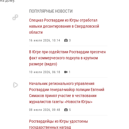
на дому.
Генерал-полковник Олег Плохой поздравил
специалистов организационно-штатных
ПОПУЛЯРНЫЕ НОВОСТИ
подразделений Росгвардии с
профессиональным праздником
Спецназ Росгвардии из Югры отработал
навыки десантирования в Свердловской
07 августа 2026, 06:02
области
Делегация МВД Республики Беларусь
16 июля 2026, 10:14
3
ознакомилась с передовыми методами
работы Росгвардии в Москве (видео)
В Югре при содействии Росгвардии пресечен
факт коммерческого подкупа в крупном
06 августа 2026, 11:29
5
1
размере (видео)
Военнослужащие Росгвардии сбили дрон-
10 июля 2026, 06:18
1
разведчик ВСУ на южном направлении
Начальник регионального управления
06 августа 2026, 11:28
Росгвардии генерал-майор полиции Евгений
Офицеры Росгвардии и ветераны войск
Симаков принял участие в чествовании
правопорядка почтили память генерала
журналистов газеты «Новости Югры»
армии Ивана Кирилловича Яковлева
08 июля 2026, 09:48
5
06 августа 2026, 11:26
6
Росгвардейцы из Югры удостоены
В Югре при силовой поддержке ОМОН
государственных наград