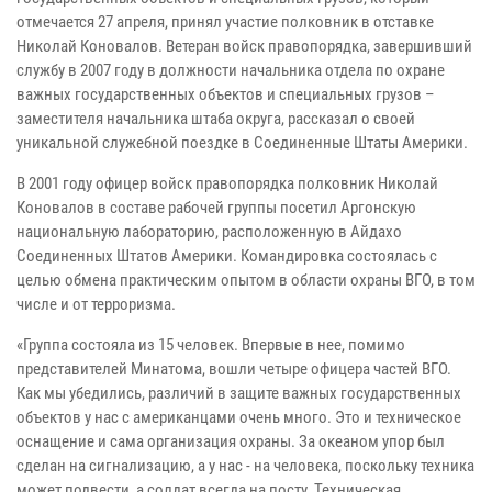
отмечается 27 апреля, принял участие полковник в отставке
Николай Коновалов. Ветеран войск правопорядка, завершивший
службу в 2007 году в должности начальника отдела по охране
важных государственных объектов и специальных грузов –
заместителя начальника штаба округа, рассказал о своей
уникальной служебной поездке в Соединенные Штаты Америки.
В 2001 году офицер войск правопорядка полковник Николай
Коновалов в составе рабочей группы посетил Аргонскую
национальную лабораторию, расположенную в Айдахо
Соединенных Штатов Америки. Командировка состоялась с
целью обмена практическим опытом в области охраны ВГО, в том
числе и от терроризма.
«Группа состояла из 15 человек. Впервые в нее, помимо
представителей Минатома, вошли четыре офицера частей ВГО.
Как мы убедились, различий в защите важных государственных
объектов у нас с американцами очень много. Это и техническое
оснащение и сама организация охраны. За океаном упор был
сделан на сигнализацию, а у нас - на человека, поскольку техника
может подвести, а солдат всегда на посту. Техническая