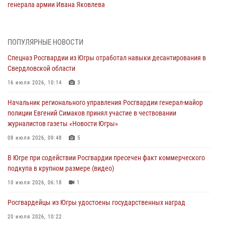
генерала армии Ивана Яковлева
05 августа 2026, 11:31
4
В Югре ОМОН Росгвардии оказал содействие ГИБДД в выявлении
ПОПУЛЯРНЫЕ НОВОСТИ
нарушителей ПДД
Спецназ Росгвардии из Югры отработал навыки десантирования в
05 августа 2026, 11:14
Свердловской области
В Югре сотрудники вневедомственной охраны Росгвардии пресекли
16 июля 2026, 10:14
3
более 100 противоправных деяний за прошедшую неделю
Начальник регионального управления Росгвардии генерал-майор
05 августа 2026, 05:56
полиции Евгений Симаков принял участие в чествовании
журналистов газеты «Новости Югры»
Генерал-полковник Юрий Аверин выступил на Всероссийском
молодёжном образовательном форуме «Территория смыслов»
08 июля 2026, 09:48
5
04 августа 2026, 11:11
2
В Югре при содействии Росгвардии пресечен факт коммерческого
подкупа в крупном размере (видео)
Ключевые события Росгвардии: итоги недели с 27 июля по 2
августа (видео)
10 июля 2026, 06:18
1
04 августа 2026, 09:54
1
Росгвардейцы из Югры удостоены государственных наград
20 июля 2026, 10:22