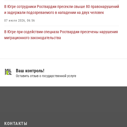
В Югре сотрудники Росгвардии пресекли свыше 80 правонарушений
и задержали подозреваемого в нападении на двух человек
07 июля 2026, 06:56
В Югре при содействии спецназа Росгвардии пресечены нарушения
миграционного законодательства
14 июля 2026, 09:17
Семейное фото офицера Росгвардии участвует в проекте «Ханты-
Мансийск — город семейного благополучия»
Ваш контроль!
08 июля 2026, 09:04
Оставить отзыв о государственной услуге
Юные югорчане стали участниками ведомственного проекта
«Каникулы с Росгвардией»
16 июля 2026, 04:54
4
На Урале Росгвардия провела дни открытых дверей и
тематические встречи с молодежью
29 июля 2026, 09:54
12
КОНТАКТЫ