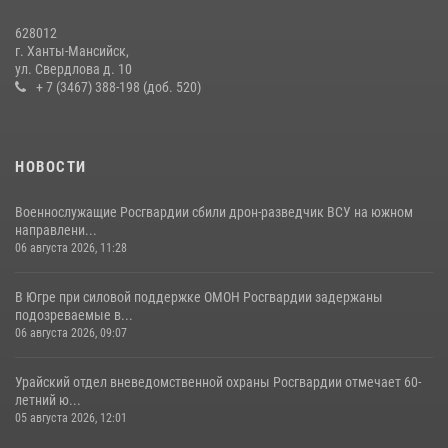
В Югре подведены итоги служебной деятельности
628012
вневедомственной охраны с начала года
г. Ханты-Мансийск,
ул. Свердлова д. 10
18 июля 2026, 11:25
+ 7 (3467) 388-198 (доб. 520)
НОВОСТИ
Военнослужащие Росгвардии сбили дрон-разведчик ВСУ на южном
направлени...
06 августа 2026, 11:28
В Югре при силовой поддержке ОМОН Росгвардии задержаны
подозреваемые в...
06 августа 2026, 09:07
Урайский отдел вневедомственной охраны Росгвардии отмечает 60-
летний ю...
05 августа 2026, 12:01