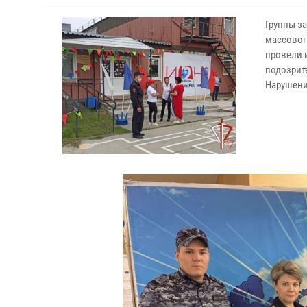
Группы з
массовог
провели 
подозрит
Нарушени