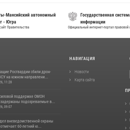
ты-Мансийский автономный
Государственная систем
г - Югра
информации
сайт Правительства
Официальный интернет-портал правовой
И
НАВИГАЦИЯ
ащие Росгвардии сбили дрон-
Новости
ВСУ на южном направлени...
Карта сайта
26, 11:28
П
 силовой поддержке ОМОН
 задержаны подозреваемые в...
26, 09:07
тдел вневедомственной охраны
отмечает 60-летний ю...