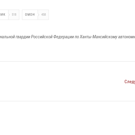
НИК
518
ОМОН
458
альной гвардии Российской Федерации по Ханты-Мансийскому автономно
След