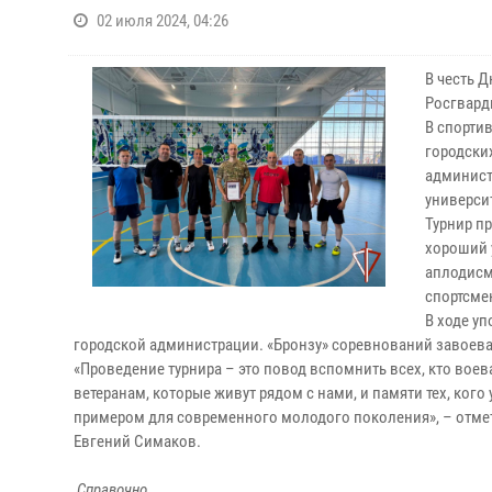
02 июля 2024, 04:26
В честь 
Росгвард
В спорти
городски
админист
универси
Турнир п
хороший 
аплодисм
спортсм
В ходе у
городской администрации. «Бронзу» соревнований завоева
«Проведение турнира – это повод вспомнить всех, кто вое
ветеранам, которые живут рядом с нами, и памяти тех, ког
примером для современного молодого поколения», – отме
Евгений Симаков.
Справочно.