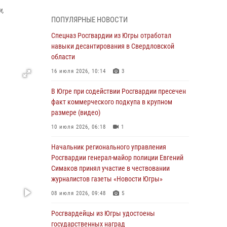
Генерал-полковник Олег Плохой поздравил
и,
специалистов организационно-штатных
ПОПУЛЯРНЫЕ НОВОСТИ
подразделений Росгвардии с
профессиональным праздником
Спецназ Росгвардии из Югры отработал
навыки десантирования в Свердловской
07 августа 2026, 06:02
области
Делегация МВД Республики Беларусь
16 июля 2026, 10:14
3
ознакомилась с передовыми методами
работы Росгвардии в Москве (видео)
В Югре при содействии Росгвардии пресечен
факт коммерческого подкупа в крупном
06 августа 2026, 11:29
5
1
размере (видео)
Военнослужащие Росгвардии сбили дрон-
10 июля 2026, 06:18
1
разведчик ВСУ на южном направлении
Начальник регионального управления
06 августа 2026, 11:28
Росгвардии генерал-майор полиции Евгений
Офицеры Росгвардии и ветераны войск
Симаков принял участие в чествовании
правопорядка почтили память генерала
журналистов газеты «Новости Югры»
армии Ивана Кирилловича Яковлева
08 июля 2026, 09:48
5
06 августа 2026, 11:26
6
Росгвардейцы из Югры удостоены
В Югре при силовой поддержке ОМОН
государственных наград