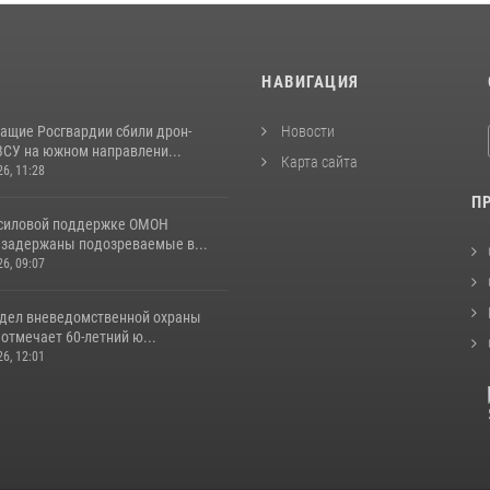
И
НАВИГАЦИЯ
ащие Росгвардии сбили дрон-
Новости
ВСУ на южном направлени...
Карта сайта
26, 11:28
П
 силовой поддержке ОМОН
 задержаны подозреваемые в...
26, 09:07
тдел вневедомственной охраны
отмечает 60-летний ю...
26, 12:01