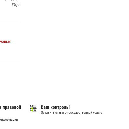
Югре
28 июля 2026, 09:15
1
На Урале Росгвардия провела дни открытых
дверей и тематические встречи с молодежью
29 июля 2026, 09:54
12
ующая →
В Югре Росгвардия обеспечила безопасность
Всероссийского форума развития
гражданского общества «Добрино»
13 июля 2026, 11:47
2
а правовой
Ваш контроль!
Оставить отзыв о государственной услуге
 информации