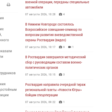
военной операции, переданы специальные
автомобили
07 августа 2026, 10:28
4
ния
В Нижнем Новгороде состоялось
ших
Всероссийское совещание-семинар по
й,
вопросам развития вневедомственной
енного
охраны Росгвардии (видео)
07 августа 2026, 10:17
9
1
оказали
ли
В Росгвардии завершился методический
сбор с руководящим составом военно-
политических органов
отрудников
07 августа 2026, 10:15
3
ения
Росгвардия направила очередной тираж
 достойным
региональной газеты «Новости Югры»
лиции
бойцам спецоперации
07 августа 2026, 09:22
1