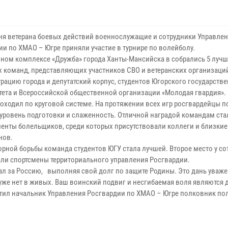
Дня ветерана боевых действий военнослужащие и сотрудники Управле
ии по ХМАО – Югре приняли участие в турнире по волейболу.
вном комплексе «Дружба» города Ханты-Мансийска в собрались 5 луч
х команд, представляющих участников СВО и ветеранских организаци
рацию города и депутатский корпус, студентов Югорского государств
тета и Всероссийской общественной организации «Молодая гвардия».
роходил по круговой системе. На протяжении всех игр росгвардейцы п
уровень подготовки и слаженность. Отличной наградой командам ста
енты болельщиков, среди которых присутствовали коллеги и близкие
енов.
порной борьбы команда студентов ЮГУ стала лучшей. Второе место у с
ли спортсмены территориального управления Росгвардии.
вал за Россию, выполняя свой долг по защите Родины. Это дань уваж
о уже нет в живых. Ваш воинский подвиг и несгибаемая воля являются
тил начальник Управления Росгвардии по ХМАО – Югре полковник по