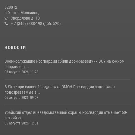
На Урале Росгвардия провела дни открытых дверей и
628012
тематические встречи с молодежью
г. Ханты-Мансийск,
ул. Свердлова д. 10
29 июля 2026, 09:54
12
+ 7 (3467) 388-198 (доб. 520)
НОВОСТИ
Военнослужащие Росгвардии сбили дрон-разведчик ВСУ на южном
направлени...
06 августа 2026, 11:28
В Югре при силовой поддержке ОМОН Росгвардии задержаны
подозреваемые в...
06 августа 2026, 09:07
Урайский отдел вневедомственной охраны Росгвардии отмечает 60-
летний ю...
05 августа 2026, 12:01