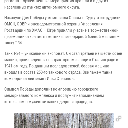
региона. Торжественные мероприятия прошли и в других
населенных пунктах автономного округа.
Накануне Дня Победы у мемориала Славы г. Сургута сотрудники
ОМОН, СОБР и вневедомственной охраны Управления
Росгвардии по ХМАО – Югре приняли участие в торжественной
церемонии открытия памятника легендарной боевой машине –
танку Т-34.
Танк Т-34 – уникальный экспонат. Он стал третьей из шести сотен
машин, произведенных на тракторном заводе в Сталинграде в
1941-ом году. По данным исследователей, боевая машина
входила в состав 250-го танкового отряда. Экипажем танка
командовал лейтенант Илья Степанов.
Символ Победы дополнит композицию городского
мемориального комплекса и послужит напоминанием
югорчанам о мужестве наших дедов и прадедов.