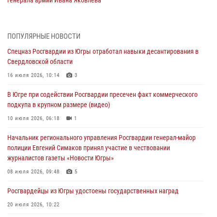
05 августа 2026, 11:31
4
В Югре ОМОН Росгвардии оказал содействие ГИБДД в выявлении
ПОПУЛЯРНЫЕ НОВОСТИ
нарушителей ПДД
Спецназ Росгвардии из Югры отработал навыки десантирования в
05 августа 2026, 11:14
Свердловской области
В Югре сотрудники вневедомственной охраны Росгвардии пресекли
16 июля 2026, 10:14
3
более 100 противоправных деяний за прошедшую неделю
В Югре при содействии Росгвардии пресечен факт коммерческого
05 августа 2026, 05:56
подкупа в крупном размере (видео)
Генерал-полковник Юрий Аверин выступил на Всероссийском
10 июля 2026, 06:18
1
молодёжном образовательном форуме «Территория смыслов»
Начальник регионального управления Росгвардии генерал-майор
04 августа 2026, 11:11
2
полиции Евгений Симаков принял участие в чествовании
журналистов газеты «Новости Югры»
Ключевые события Росгвардии: итоги недели с 27 июля по 2
августа (видео)
08 июля 2026, 09:48
5
04 августа 2026, 09:54
1
Росгвардейцы из Югры удостоены государственных наград
20 июля 2026, 10:22