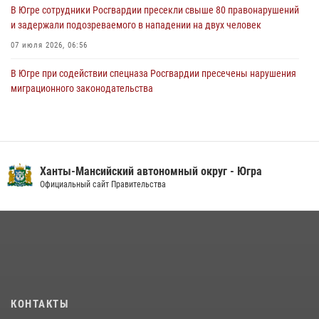
В Югре сотрудники Росгвардии пресекли свыше 80 правонарушений
и задержали подозреваемого в нападении на двух человек
07 июля 2026, 06:56
В Югре при содействии спецназа Росгвардии пресечены нарушения
миграционного законодательства
14 июля 2026, 09:17
Семейное фото офицера Росгвардии участвует в проекте «Ханты-
Мансийск — город семейного благополучия»
Ханты-Мансийский автономный округ - Югра
08 июля 2026, 09:04
Официальный сайт Правительства
Юные югорчане стали участниками ведомственного проекта
«Каникулы с Росгвардией»
16 июля 2026, 04:54
4
В Югре подведены итоги служебной деятельности
вневедомственной охраны с начала года
18 июля 2026, 11:25
КОНТАКТЫ