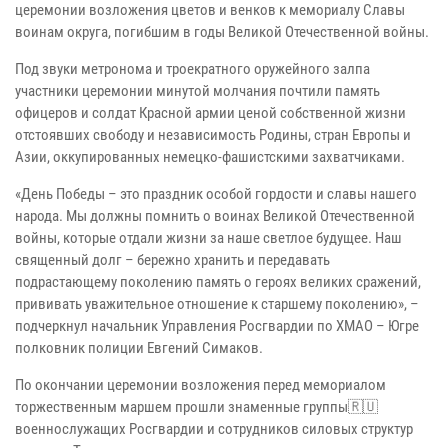
церемонии возложения цветов и венков к мемориалу Славы
воинам округа, погибшим в годы Великой Отечественной войны.
Под звуки метронома и троекратного оружейного залпа
участники церемонии минутой молчания почтили память
офицеров и солдат Красной армии ценой собственной жизни
отстоявших свободу и независимость Родины, стран Европы и
Азии, оккупированных немецко-фашистскими захватчиками.
«День Победы – это праздник особой гордости и славы нашего
народа. Мы должны помнить о воинах Великой Отечественной
войны, которые отдали жизни за наше светлое будущее. Наш
священный долг – бережно хранить и передавать
подрастающему поколению память о героях великих сражений,
прививать уважительное отношение к старшему поколению», –
подчеркнул начальник Управления Росгвардии по ХМАО – Югре
полковник полиции Евгений Симаков.
По окончании церемонии возложения перед мемориалом
торжественным маршем прошли знаменные группы🇷🇺
военнослужащих Росгвардии и сотрудников силовых структур