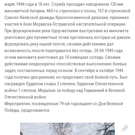
марте 1944 года в 18 лет. Службу проходил наводчиком 120 мм
минометной батареи, 465-го стрелкового полка, 167-й стрелковой
Сумско-Киевской дважды Краснознаменной дивизии, принимал
участие в боях Моравска-Остравской наступательной операции.
При форсировании реки Одер меткими выстрелами из миномета
уничтожил две пулеметные точки противника, которые не давали
форсировать реку нашей пехоте, своими действиями дал
возможность пехоте переправится без потерь. 29.04.1945 года
огнем миномета уничтожил до 10 немецких солода. Своими
действиями неоднократно способствовал выполнению боевых
задач, поставленных перед полком. В сентябре и октябре 1944
года получил два ранения, но продолжил свой боевой путь. Был
награжден Орденом славы 3 степени, Орденом Отечественной
войны 1 степени, Медалью за победу над Германией в Великой
Отечественной войне.
Мероприятия, посвященные 79-ой годовщине со Дня Великой
Победы, продолжаются.