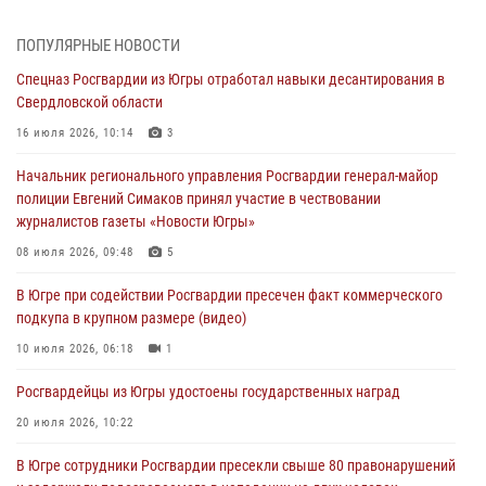
В Югре ОМОН Росгвардии оказал содействие ГИБДД в выявлении
ПОПУЛЯРНЫЕ НОВОСТИ
нарушителей ПДД
Спецназ Росгвардии из Югры отработал навыки десантирования в
05 августа 2026, 11:14
Свердловской области
В Югре сотрудники вневедомственной охраны Росгвардии пресекли
16 июля 2026, 10:14
3
более 100 противоправных деяний за прошедшую неделю
Начальник регионального управления Росгвардии генерал-майор
05 августа 2026, 05:56
полиции Евгений Симаков принял участие в чествовании
журналистов газеты «Новости Югры»
Генерал-полковник Юрий Аверин выступил на Всероссийском
молодёжном образовательном форуме «Территория смыслов»
08 июля 2026, 09:48
5
04 августа 2026, 11:11
2
В Югре при содействии Росгвардии пресечен факт коммерческого
подкупа в крупном размере (видео)
Ключевые события Росгвардии: итоги недели с 27 июля по 2
августа (видео)
10 июля 2026, 06:18
1
04 августа 2026, 09:54
1
Росгвардейцы из Югры удостоены государственных наград
20 июля 2026, 10:22
В Югре сотрудники Росгвардии пресекли свыше 80 правонарушений