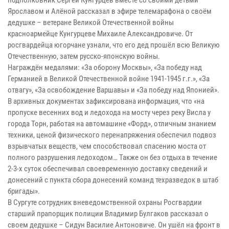
подполковник Сергей Кунгурцев вместе со своими детьми
Ярославом и Алёной рассказал в эфире телемарафона о своём
дедушке – ветеране Великой Отечественной войны
красноармейце Кунгурцеве Михаиле Александровиче. От
росгвардейца югорчане узнали, что его дед прошёл всю Великую
Отечественную, затем русско-японскую войны.
Награждён медалями: «За оборону Москвы», «За победу над
Германией в Великой Отечественной войне 1941-1945 г.г.», «За
отвагу», «За освобождение Варшавы» и «За победу над Японией».
В архивных документах зафиксирована информация, что «на
пропуске весенних вод и ледохода на мосту через реку Висла у
города Торн, работая на автомашине «Форд», отличным знанием
техники, ценой физического перенапряжения обеспечил подвоз
взрывчатых веществ, чем способствовал спасению моста от
полного разрушения ледоходом… Также он без отдыха в течение
2-3-х суток обеспечивал своевременную доставку сведений и
донесений с пункта сбора донесений команд техразведок в штаб
бригады».
В Сургуте сотрудник вневедомственной охраны Росгвардии
старший прапорщик полиции Владимир Булгаков рассказал о
своем дедушке – Сидун Василие Антоновиче. Он ушёл на фронт в