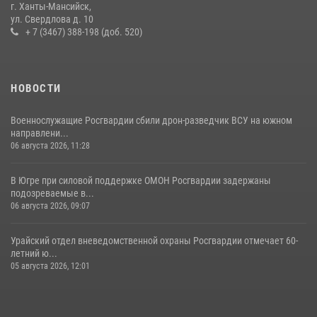
г. Ханты-Мансийск,
ул. Свердлова д. 10
13 июля 2026, 11:47
2
+ 7 (3467) 388-198 (доб. 520)
НОВОСТИ
Военнослужащие Росгвардии сбили дрон-разведчик ВСУ на южном
направлени...
06 августа 2026, 11:28
В Югре при силовой поддержке ОМОН Росгвардии задержаны
подозреваемые в...
06 августа 2026, 09:07
Урайский отдел вневедомственной охраны Росгвардии отмечает 60-
летний ю...
05 августа 2026, 12:01