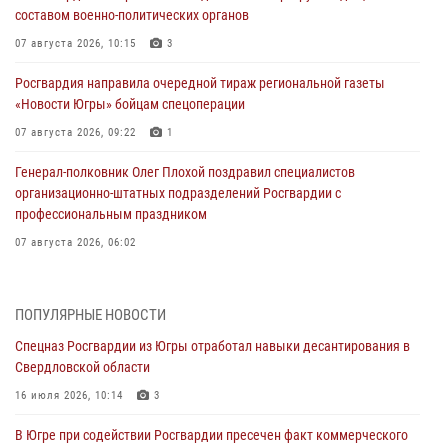
составом военно-политических органов
07 августа 2026, 10:15
3
Росгвардия направила очередной тираж региональной газеты
«Новости Югры» бойцам спецоперации
07 августа 2026, 09:22
1
Генерал-полковник Олег Плохой поздравил специалистов
организационно-штатных подразделений Росгвардии с
профессиональным праздником
07 августа 2026, 06:02
Делегация МВД Республики Беларусь ознакомилась с передовыми
методами работы Росгвардии в Москве (видео)
ПОПУЛЯРНЫЕ НОВОСТИ
06 августа 2026, 11:29
5
1
Спецназ Росгвардии из Югры отработал навыки десантирования в
Свердловской области
Военнослужащие Росгвардии сбили дрон-разведчик ВСУ на южном
направлении
16 июля 2026, 10:14
3
06 августа 2026, 11:28
В Югре при содействии Росгвардии пресечен факт коммерческого