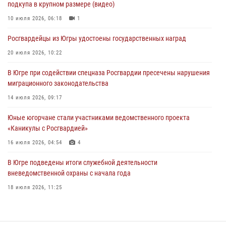
подкупа в крупном размере (видео)
Офицеры Росгвардии и ветераны войск правопорядка почтили
память генерала армии Ивана Кирилловича Яковлева
10 июля 2026, 06:18
1
06 августа 2026, 11:26
6
Росгвардейцы из Югры удостоены государственных наград
В Югре при силовой поддержке ОМОН Росгвардии задержаны
20 июля 2026, 10:22
подозреваемые в страховом мошенничестве
В Югре при содействии спецназа Росгвардии пресечены нарушения
06 августа 2026, 09:07
2
1
миграционного законодательства
Урайский отдел вневедомственной охраны Росгвардии отмечает
14 июля 2026, 09:17
60-летний юбилей
Юные югорчане стали участниками ведомственного проекта
05 августа 2026, 12:01
3
«Каникулы с Росгвардией»
16 июля 2026, 04:54
4
В Югре подведены итоги служебной деятельности
вневедомственной охраны с начала года
18 июля 2026, 11:25
В Югре военнослужащие и сотрудники Росгвардии почтили память
святого равноапостольного князя Владимира