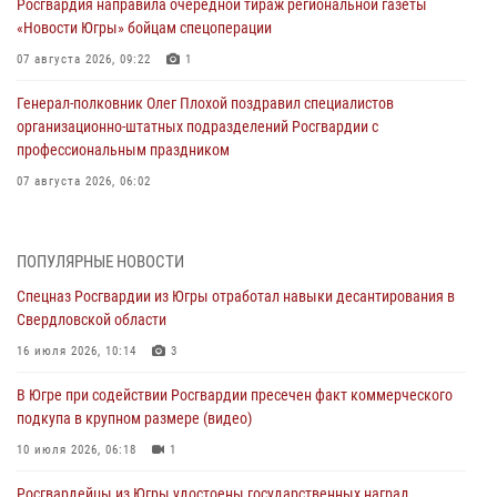
Росгвардия направила очередной тираж региональной газеты
«Новости Югры» бойцам спецоперации
07 августа 2026, 09:22
1
Генерал-полковник Олег Плохой поздравил специалистов
организационно-штатных подразделений Росгвардии с
профессиональным праздником
07 августа 2026, 06:02
Делегация МВД Республики Беларусь ознакомилась с передовыми
методами работы Росгвардии в Москве (видео)
ПОПУЛЯРНЫЕ НОВОСТИ
06 августа 2026, 11:29
5
1
Спецназ Росгвардии из Югры отработал навыки десантирования в
Свердловской области
Военнослужащие Росгвардии сбили дрон-разведчик ВСУ на южном
направлении
16 июля 2026, 10:14
3
06 августа 2026, 11:28
В Югре при содействии Росгвардии пресечен факт коммерческого
подкупа в крупном размере (видео)
Офицеры Росгвардии и ветераны войск правопорядка почтили
память генерала армии Ивана Кирилловича Яковлева
10 июля 2026, 06:18
1
06 августа 2026, 11:26
6
Росгвардейцы из Югры удостоены государственных наград