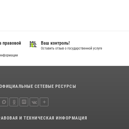
18 июля 2026, 11:25
На Урале Росгвардия провела дни открытых
дверей и тематические встречи с молодежью
29 июля 2026, 09:54
12
В Югре Росгвардия обеспечила безопасность
а правовой
Ваш контроль!
Всероссийского форума развития
Оставить отзыв о государственной услуге
гражданского общества «Добрино»
 информации
13 июля 2026, 11:47
2
ОФИЦИАЛЬНЫЕ СЕТЕВЫЕ РЕСУРСЫ
РАВОВАЯ И ТЕХНИЧЕСКАЯ ИНФОРМАЦИЯ