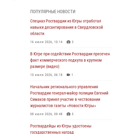
Генерал-полковник Олег Плохой поздравил
специалистов организационно-штатных
ПОПУЛЯРНЫЕ НОВОСТИ
подразделений Росгвардии с
профессиональным праздником
Спецназ Росгвардии из Югры отработал
навыки десантирования в Свердловской
07 августа 2026, 06:02
области
Делегация МВД Республики Беларусь
16 июля 2026, 10:14
3
ознакомилась с передовыми методами
работы Росгвардии в Москве (видео)
В Югре при содействии Росгвардии пресечен
факт коммерческого подкупа в крупном
06 августа 2026, 11:29
5
1
размере (видео)
Военнослужащие Росгвардии сбили дрон-
10 июля 2026, 06:18
1
разведчик ВСУ на южном направлении
Начальник регионального управления
06 августа 2026, 11:28
Росгвардии генерал-майор полиции Евгений
Офицеры Росгвардии и ветераны войск
Симаков принял участие в чествовании
правопорядка почтили память генерала
журналистов газеты «Новости Югры»
армии Ивана Кирилловича Яковлева
08 июля 2026, 09:48
5
06 августа 2026, 11:26
6
Росгвардейцы из Югры удостоены
В Югре при силовой поддержке ОМОН
государственных наград