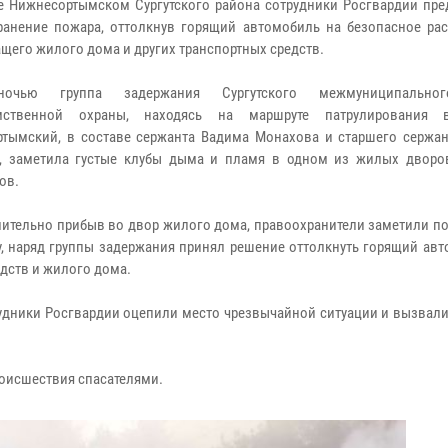
е Нижнесортымском Сургутского района сотрудники Росгвардии пре
ранение пожара, оттолкнув горящий автомобиль на безопасное рас
щего жилого дома и других транспортных средств.
ночью группа задержания Сургутского межмуниципально
мственной охраны, находясь на маршруте патрулирования 
тымский, в составе сержанта Вадима Монахова и старшего сержан
, заметила густые клубы дыма и пламя в одном из жилых дворо
ов.
ительно прибыв во двор жилого дома, правоохранители заметили 
у, наряд группы задержания принял решение оттолкнуть горящий ав
дств и жилого дома.
рудники Росгвардии оцепили место чрезвычайной ситуации и вызвал
оисшествия спасателями.