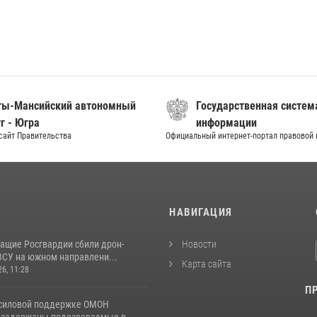
ты-Мансийский автономный
Государственная систем
г - Югра
информации
сайт Правительства
Официальный интернет-портал правовой
И
НАВИГАЦИЯ
ащие Росгвардии сбили дрон-
Новости
ВСУ на южном направлени...
Карта сайта
26, 11:28
П
 силовой поддержке ОМОН