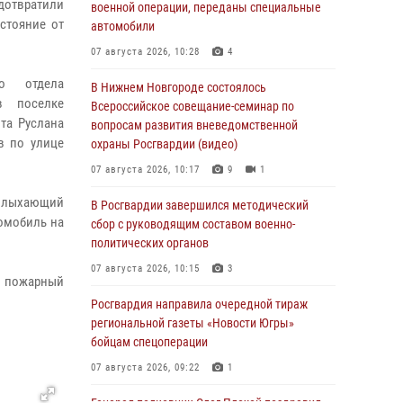
дотвратили
военной операции, переданы специальные
стояние от
автомобили
07 августа 2026, 10:28
4
го отдела
В Нижнем Новгороде состоялось
в поселке
Всероссийское совещание-семинар по
та Руслана
вопросам развития вневедомственной
в по улице
охраны Росгвардии (видео)
07 августа 2026, 10:17
9
1
полыхающий
В Росгвардии завершился методический
томобиль на
сбор с руководящим составом военно-
политических органов
07 августа 2026, 10:15
3
и пожарный
Росгвардия направила очередной тираж
региональной газеты «Новости Югры»
бойцам спецоперации
07 августа 2026, 09:22
1