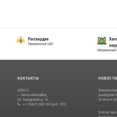
Росгвардия
Хан
Официальный сайт
окру
Официальный 
КОНТАКТЫ
НОВОСТ
628012
Военнослуж
г. Ханты-Мансийск,
разведчик 
ул. Свердлова д. 10
06 августа 20
+ 7 (3467) 388-198 (доб. 520)
В Югре при