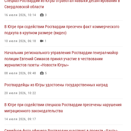
Спецназ Росгвардии из Югры отработал навыки десантирования в
генерала армии Ивана Яковлева
Свердловской области
05 августа 2026, 11:31
4
16 июля 2026, 10:14
3
В Югре ОМОН Росгвардии оказал содействие ГИБДД в выявлении
В Югре при содействии Росгвардии пресечен факт коммерческого
нарушителей ПДД
подкупа в крупном размере (видео)
05 августа 2026, 11:14
10 июля 2026, 06:18
1
В Югре сотрудники вневедомственной охраны Росгвардии пресекли
Начальник регионального управления Росгвардии генерал-майор
более 100 противоправных деяний за прошедшую неделю
полиции Евгений Симаков принял участие в чествовании
05 августа 2026, 05:56
журналистов газеты «Новости Югры»
Генерал-полковник Юрий Аверин выступил на Всероссийском
08 июля 2026, 09:48
5
молодёжном образовательном форуме «Территория смыслов»
Росгвардейцы из Югры удостоены государственных наград
04 августа 2026, 11:11
2
20 июля 2026, 10:22
В Югре при содействии спецназа Росгвардии пресечены нарушения
миграционного законодательства
14 июля 2026, 09:17
Семейное фото офицера Росгвардии участвует в проекте «Ханты-