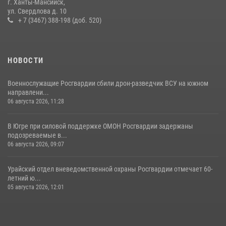
11 июля 2026, 12:26
7
г. Ханты-Мансийск,
ул. Свердлова д. 10
+ 7 (3467) 388-198 (доб. 520)
НОВОСТИ
Военнослужащие Росгвардии сбили дрон-разведчик ВСУ на южном
направлени...
06 августа 2026, 11:28
В Югре при силовой поддержке ОМОН Росгвардии задержаны
подозреваемые в...
06 августа 2026, 09:07
Урайский отдел вневедомственной охраны Росгвардии отмечает 60-
летний ю...
05 августа 2026, 12:01