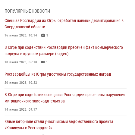
Делегация МВД Республики Беларусь ознакомилась с передовыми
методами работы Росгвардии в Москве (видео)
ПОПУЛЯРНЫЕ НОВОСТИ
06 августа 2026, 11:29
5
1
Спецназ Росгвардии из Югры отработал навыки десантирования в
Свердловской области
Военнослужащие Росгвардии сбили дрон-разведчик ВСУ на южном
направлении
16 июля 2026, 10:14
3
06 августа 2026, 11:28
В Югре при содействии Росгвардии пресечен факт коммерческого
подкупа в крупном размере (видео)
Офицеры Росгвардии и ветераны войск правопорядка почтили
память генерала армии Ивана Кирилловича Яковлева
10 июля 2026, 06:18
1
06 августа 2026, 11:26
6
Росгвардейцы из Югры удостоены государственных наград
В Югре при силовой поддержке ОМОН Росгвардии задержаны
20 июля 2026, 10:22
подозреваемые в страховом мошенничестве
В Югре при содействии спецназа Росгвардии пресечены нарушения
06 августа 2026, 09:07
2
1
миграционного законодательства
Урайский отдел вневедомственной охраны Росгвардии отмечает
14 июля 2026, 09:17
60-летний юбилей
Юные югорчане стали участниками ведомственного проекта
05 августа 2026, 12:01
3
«Каникулы с Росгвардией»