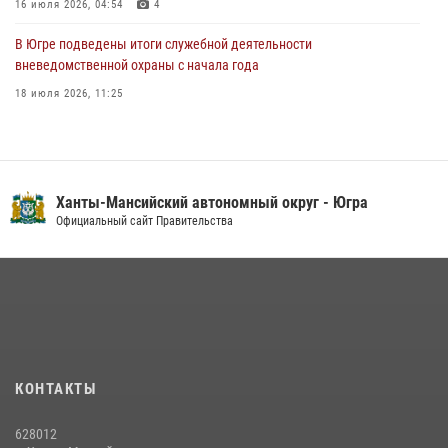
16 июля 2026, 04:54
4
В Югре подведены итоги служебной деятельности
вневедомственной охраны с начала года
18 июля 2026, 11:25
В Югре военнослужащие и сотрудники Росгвардии почтили память
святого равноапостольного князя Владимира
28 июля 2026, 09:15
1
Ханты-Мансийский автономный округ - Югра
На Урале Росгвардия провела дни открытых дверей и
Официальный сайт Правительства
тематические встречи с молодежью
29 июля 2026, 09:54
12
В Югре Росгвардия обеспечила безопасность Всероссийского
форума развития гражданского общества «Добрино»
13 июля 2026, 11:47
2
КОНТАКТЫ
В Югре продолжается патриотическая акция «Каникулы с
Росгвардией»
628012