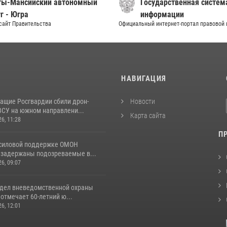
ты-Мансийский автономный
Государственная систем
г - Югра
информации
сайт Правительства
Официальный интернет-портал правовой
И
НАВИГАЦИЯ
ащие Росгвардии сбили дрон-
Новости
ВСУ на южном направлени...
Карта сайта
26, 11:28
П
 силовой поддержке ОМОН
 задержаны подозреваемые в...
26, 09:07
тдел вневедомственной охраны
отмечает 60-летний ю...
26, 12:01