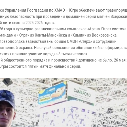
ки Управления Росгвардии по ХМАО – Югре обеспечивают правопоряд
нную безопасность при проведении домашней серии матчей Всеросс
 лиги сезона 2025-2026 годов.
026 года в культурно-развлекательном комплексе «Арена Югра» состоял
мандами «Югра» из Ханты-Мансийска и «Химик» из Воскресенска.
 правопорядка задействованы бойцы ОМОН «Стерх» и сотрудники
ственной охраны. На случай осложнения обстановки был сформирова
иятиях приняли участие порядка 3 тысяч человек.
й общественного порядка и происшествий допущено не было. 26 мая 2
Югры состоится пятый матч финальной серии.