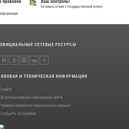
а правовой
Ваш контроль!
18 июля 2026, 11:25
Оставить отзыв о государственной услуге
 информации
На Урале Росгвардия провела дни открытых
дверей и тематические встречи с молодежью
29 июля 2026, 09:54
12
В Югре Росгвардия обеспечила безопасность
ОФИЦИАЛЬНЫЕ СЕТЕВЫЕ РЕСУРСЫ
Всероссийского форума развития
гражданского общества «Добрино»
13 июля 2026, 11:47
2
РАВОВАЯ И ТЕХНИЧЕСКАЯ ИНФОРМАЦИЯ
О сайте
Об использовании информации сайта
Правила обработки персональных данных
Сообщить об ошибках