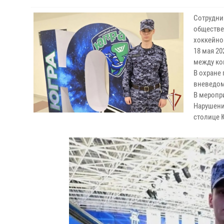
Сотрудни
обществе
хоккейной
18 мая 2
между ко
В охране
вневедом
В меропр
Нарушени
столице 