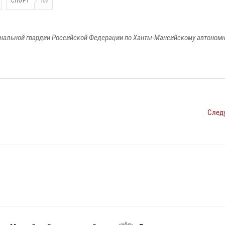
СПОРТ
109
альной гвардии Российской Федерации по Ханты-Мансийскому автономно
След