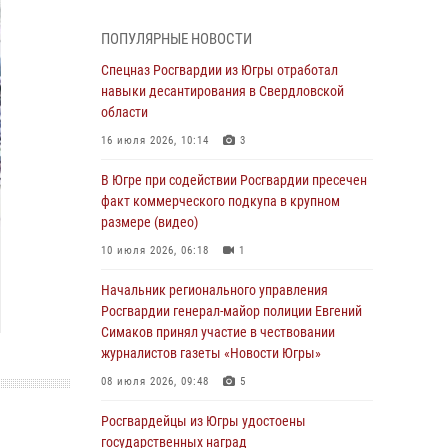
Генерал-полковник Олег Плохой поздравил
специалистов организационно-штатных
ПОПУЛЯРНЫЕ НОВОСТИ
подразделений Росгвардии с
профессиональным праздником
Спецназ Росгвардии из Югры отработал
навыки десантирования в Свердловской
07 августа 2026, 06:02
области
Делегация МВД Республики Беларусь
16 июля 2026, 10:14
3
ознакомилась с передовыми методами
работы Росгвардии в Москве (видео)
В Югре при содействии Росгвардии пресечен
факт коммерческого подкупа в крупном
06 августа 2026, 11:29
5
1
размере (видео)
Военнослужащие Росгвардии сбили дрон-
10 июля 2026, 06:18
1
разведчик ВСУ на южном направлении
Начальник регионального управления
06 августа 2026, 11:28
Росгвардии генерал-майор полиции Евгений
Офицеры Росгвардии и ветераны войск
Симаков принял участие в чествовании
правопорядка почтили память генерала
журналистов газеты «Новости Югры»
армии Ивана Кирилловича Яковлева
08 июля 2026, 09:48
5
06 августа 2026, 11:26
6
Росгвардейцы из Югры удостоены
В Югре при силовой поддержке ОМОН
государственных наград