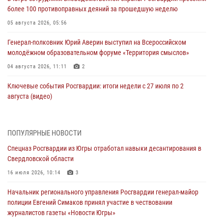
более 100 противоправных деяний за прошедшую неделю
05 августа 2026, 05:56
Генерал-полковник Юрий Аверин выступил на Всероссийском
молодёжном образовательном форуме «Территория смыслов»
04 августа 2026, 11:11
2
Ключевые события Росгвардии: итоги недели с 27 июля по 2
августа (видео)
04 августа 2026, 09:54
1
Сотрудник Росгвардии из Югры спас ребёнка от нападения дикой
ПОПУЛЯРНЫЕ НОВОСТИ
лисы в Алтайском крае
Спецназ Росгвардии из Югры отработал навыки десантирования в
04 августа 2026, 06:17
1
Свердловской области
Росгвардия обеспечила безопасность открытия Всероссийских
16 июля 2026, 10:14
3
соревнований «Школа безопасности» и празднования Дня ВДВ в
Начальник регионального управления Росгвардии генерал-майор
столице Югры
полиции Евгений Симаков принял участие в чествовании
03 августа 2026, 09:21
1
журналистов газеты «Новости Югры»