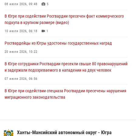
Росгвардия противодействует БПЛА ВСУ на южном направлении
08 июля 2026, 09:48
5
(видео)
В Югре при содействии Росгвардии пресечен факт коммерческого
03 августа 2026, 05:29
2
подкупа в крупном размере (видео)
«Росгвардия. Вехи истории»: специальные моторизованные части
10 июля 2026, 06:18
1
внутренних войск в послевоенные десятилетия (видео)
Росгвардейцы из Югры удостоены государственных наград
02 августа 2026, 10:59
1
20 июля 2026, 10:22
В Югре сотрудники Росгвардии пресекли свыше 80 правонарушений
и задержали подозреваемого в нападении на двух человек
07 июля 2026, 06:56
В Югре при содействии спецназа Росгвардии пресечены нарушения
миграционного законодательства
14 июля 2026, 09:17
Юные югорчане стали участниками ведомственного проекта
«Каникулы с Росгвардией»
Ханты-Мансийский автономный округ - Югра
16 июля 2026, 04:54
4