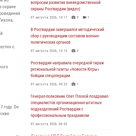
ре во
вопросам развития вневедомственной
в охране
охраны Росгвардии (видео)
проведения
07 августа 2026, 10:17
9
1
Тихона,
В Росгвардии завершился методический
ой
сбор с руководящим составом военно-
политических органов
естно с
07 августа 2026, 10:15
3
Росгвардия направила очередной тираж
ного
региональной газеты «Новости Югры»
бойцам спецоперации
07 августа 2026, 09:22
1
Генерал-полковник Олег Плохой поздравил
специалистов организационно-штатных
7 году. Он
подразделений Росгвардии с
оскве.
профессиональным праздником
07 августа 2026, 06:02