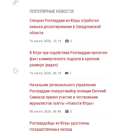
Делегация МВД Республики Беларусь
ознакомилась с передовыми методами
ПОПУЛЯРНЫЕ НОВОСТИ
работы Росгвардии в Москве (видео)
Спецназ Росгвардии из Югры отработал
06 августа 2026, 11:29
5
1
навыки десантирования в Свердловской
Военнослужащие Росгвардии сбили дрон-
области
разведчик ВСУ на южном направлении
16 июля 2026, 10:14
3
06 августа 2026, 11:28
В Югре при содействии Росгвардии пресечен
Офицеры Росгвардии и ветераны войск
факт коммерческого подкупа в крупном
правопорядка почтили память генерала
размере (видео)
армии Ивана Кирилловича Яковлева
10 июля 2026, 06:18
1
06 августа 2026, 11:26
6
Начальник регионального управления
В Югре при силовой поддержке ОМОН
Росгвардии генерал-майор полиции Евгений
Росгвардии задержаны подозреваемые в
Симаков принял участие в чествовании
страховом мошенничестве
журналистов газеты «Новости Югры»
06 августа 2026, 09:07
2
1
08 июля 2026, 09:48
5
Урайский отдел вневедомственной охраны
Росгвардейцы из Югры удостоены
Росгвардии отмечает 60-летний юбилей
государственных наград