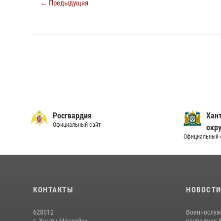
← Предыдущая
Росгвардия
Хан
Официальный сайт
окру
Официальный 
КОНТАКТЫ
НОВОСТ
628012
Военнослуж