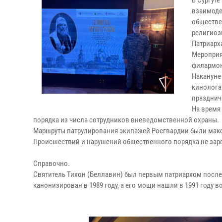
В Сургут
взаимоде
обществе
религиоз
Патриарх
Мероприя
филармони
Накануне
кинолога
празднич
На время
порядка из числа сотрудников вневедомственной охраны.
Маршруты патрулирования экипажей Росгвардии были мак
Происшествий и нарушений общественного порядка не зар
Справочно.
Святитель Тихон (Беллавин) был первым патриархом после
канонизирован в 1989 году, а его мощи нашли в 1991 году 