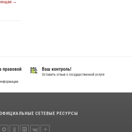
ующая →
18 июля 2026, 11:25
На Урале Росгвардия провела дни открытых
дверей и тематические встречи с молодежью
29 июля 2026, 09:54
12
В Югре Росгвардия обеспечила безопасность
Всероссийского форума развития
гражданского общества «Добрино»
13 июля 2026, 11:47
2
а правовой
Ваш контроль!
Оставить отзыв о государственной услуге
 информации
ОФИЦИАЛЬНЫЕ СЕТЕВЫЕ РЕСУРСЫ