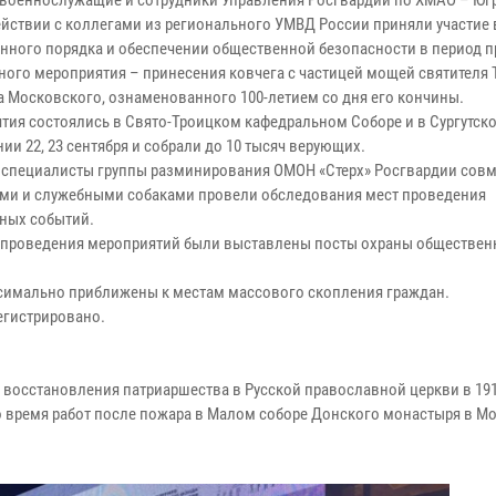
е военнослужащие и сотрудники Управления Росгвардии по ХМАО – Юг
йствии с коллегами из регионального УМВД России приняли участие 
нного порядка и обеспечении общественной безопасности в период 
ного мероприятия – принесения ковчега с частицей мощей святителя 
а Московского, ознаменованного 100-летием со дня его кончины.
тия состоялись в Свято-Троицком кафедральном Соборе и в Сургутск
и 22, 23 сентября и собрали до 10 тысяч верующих.
 специалисты группы разминирования ОМОН «Стерх» Росгвардии совм
ми и служебными собаками провели обследования мест проведения
ных событий.
 проведения мероприятий были выставлены посты охраны обществен
симально приближены к местам массового скопления граждан.
егистрировано.
 восстановления патриаршества в Русской православной церкви в 191
во время работ после пожара в Малом соборе Донского монастыря в М