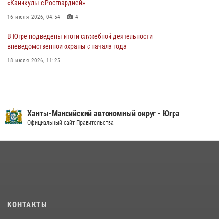
«Каникулы с Росгвардией»
16 июля 2026, 04:54
4
В Югре подведены итоги служебной деятельности
вневедомственной охраны с начала года
18 июля 2026, 11:25
В Югре военнослужащие и сотрудники Росгвардии почтили память
святого равноапостольного князя Владимира
28 июля 2026, 09:15
1
Ханты-Мансийский автономный округ - Югра
На Урале Росгвардия провела дни открытых дверей и
Официальный сайт Правительства
тематические встречи с молодежью
29 июля 2026, 09:54
12
В Югре Росгвардия обеспечила безопасность Всероссийского
форума развития гражданского общества «Добрино»
13 июля 2026, 11:47
2
КОНТАКТЫ
В Югре продолжается патриотическая акция «Каникулы с