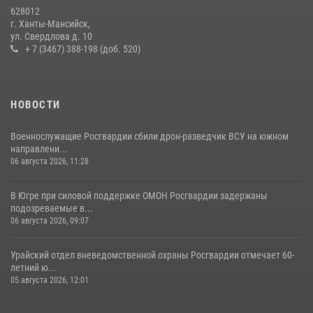
Росгвардией»
628012
11 июля 2026, 12:26
7
г. Ханты-Мансийск,
ул. Свердлова д. 10
+ 7 (3467) 388-198 (доб. 520)
НОВОСТИ
Военнослужащие Росгвардии сбили дрон-разведчик ВСУ на южном
направлени...
06 августа 2026, 11:28
В Югре при силовой поддержке ОМОН Росгвардии задержаны
подозреваемые в...
06 августа 2026, 09:07
Урайский отдел вневедомственной охраны Росгвардии отмечает 60-
летний ю...
05 августа 2026, 12:01