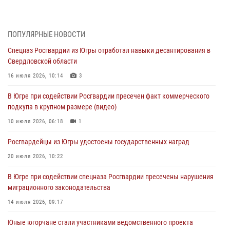
Делегация МВД Республики Беларусь ознакомилась с передовыми
методами работы Росгвардии в Москве (видео)
ПОПУЛЯРНЫЕ НОВОСТИ
06 августа 2026, 11:29
5
1
Спецназ Росгвардии из Югры отработал навыки десантирования в
Свердловской области
Военнослужащие Росгвардии сбили дрон-разведчик ВСУ на южном
направлении
16 июля 2026, 10:14
3
06 августа 2026, 11:28
В Югре при содействии Росгвардии пресечен факт коммерческого
подкупа в крупном размере (видео)
Офицеры Росгвардии и ветераны войск правопорядка почтили
память генерала армии Ивана Кирилловича Яковлева
10 июля 2026, 06:18
1
06 августа 2026, 11:26
6
Росгвардейцы из Югры удостоены государственных наград
В Югре при силовой поддержке ОМОН Росгвардии задержаны
20 июля 2026, 10:22
подозреваемые в страховом мошенничестве
В Югре при содействии спецназа Росгвардии пресечены нарушения
06 августа 2026, 09:07
2
1
миграционного законодательства
Урайский отдел вневедомственной охраны Росгвардии отмечает
14 июля 2026, 09:17
60-летний юбилей
Юные югорчане стали участниками ведомственного проекта
05 августа 2026, 12:01
3