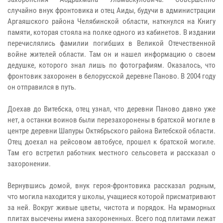
случайно внук фронтовика и отец Аиды, будучи в администрации
Аргаяшского района Челябинской области, наткнулся на Книгу
памяти, которая стояла на полке одного из кабинетов. В издании
перечислялись фамилии погибших в Великой Отечественной
войне жителей области. Там он и нашел информацию о своем
дедушке, которого знал лишь по фотографиям. Оказалось, что
фронтовик захоронен в белорусской деревне Паново. В 2004 году
он отправился в путь.
Доехав до Витебска, отец узнал, что деревни Паново давно уже
нет, а останки воинов были перезахоронены в братской могиле в
центре деревни Шапуры Октябрьского района Витебской области.
Отец доехал на рейсовом автобусе, прошел к братской могиле.
Там его встретил работник местного сельсовета и рассказал о
захоронении.
Вернувшись домой, внук героя-фронтовика рассказал родным,
что могила находится у школы, учащиеся которой присматривают
за ней. Вокруг живые цветы, чистота и порядок. На мраморных
плитах высечены имена захороненных. Всего под плитами лежат