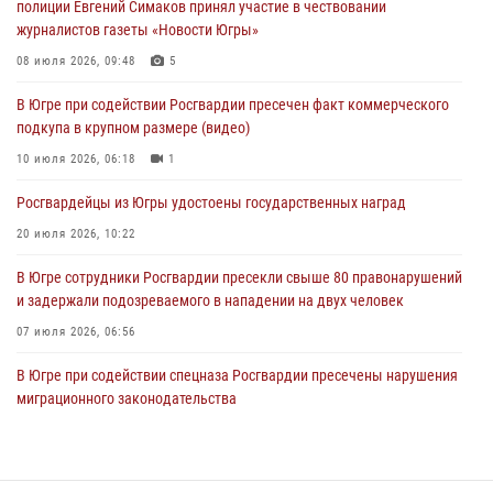
полиции Евгений Симаков принял участие в чествовании
03 августа 2026, 09:21
1
журналистов газеты «Новости Югры»
Росгвардия противодействует БПЛА ВСУ на южном направлении
08 июля 2026, 09:48
5
(видео)
В Югре при содействии Росгвардии пресечен факт коммерческого
03 августа 2026, 05:29
2
подкупа в крупном размере (видео)
«Росгвардия. Вехи истории»: специальные моторизованные части
10 июля 2026, 06:18
1
внутренних войск в послевоенные десятилетия (видео)
Росгвардейцы из Югры удостоены государственных наград
02 августа 2026, 10:59
1
20 июля 2026, 10:22
В Югре сотрудники Росгвардии пресекли свыше 80 правонарушений
и задержали подозреваемого в нападении на двух человек
07 июля 2026, 06:56
В Югре при содействии спецназа Росгвардии пресечены нарушения
миграционного законодательства
14 июля 2026, 09:17
Юные югорчане стали участниками ведомственного проекта