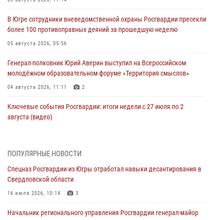
В Югре сотрудники вневедомственной охраны Росгвардии пресекли
более 100 противоправных деяний за прошедшую неделю
05 августа 2026, 05:56
Генерал-полковник Юрий Аверин выступил на Всероссийском
молодёжном образовательном форуме «Территория смыслов»
04 августа 2026, 11:11
2
Ключевые события Росгвардии: итоги недели с 27 июля по 2
августа (видео)
04 августа 2026, 09:54
1
Сотрудник Росгвардии из Югры спас ребёнка от нападения дикой
ПОПУЛЯРНЫЕ НОВОСТИ
лисы в Алтайском крае
Спецназ Росгвардии из Югры отработал навыки десантирования в
04 августа 2026, 06:17
1
Свердловской области
Росгвардия обеспечила безопасность открытия Всероссийских
16 июля 2026, 10:14
3
соревнований «Школа безопасности» и празднования Дня ВДВ в
Начальник регионального управления Росгвардии генерал-майор
столице Югры