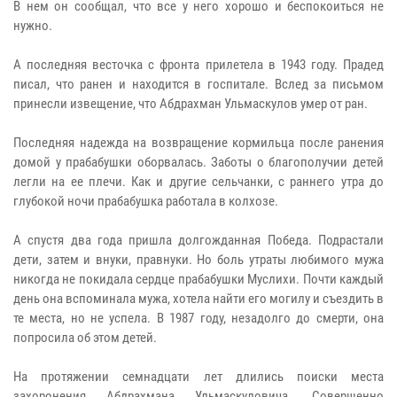
В нем он сообщал, что все у него хорошо и беспокоиться не
нужно.
А последняя весточка с фронта прилетела в 1943 году. Прадед
писал, что ранен и находится в госпитале. Вслед за письмом
принесли извещение, что Абдрахман Ульмаскулов умер от ран.
Последняя надежда на возвращение кормильца после ранения
домой у прабабушки оборвалась. Заботы о благополучии детей
легли на ее плечи. Как и другие сельчанки, с раннего утра до
глубокой ночи прабабушка работала в колхозе.
А спустя два года пришла долгожданная Победа. Подрастали
дети, затем и внуки, правнуки. Но боль утраты любимого мужа
никогда не покидала сердце прабабушки Муслихи. Почти каждый
день она вспоминала мужа, хотела найти его могилу и съездить в
те места, но не успела. В 1987 году, незадолго до смерти, она
попросила об этом детей.
На протяжении семнадцати лет длились поиски места
захоронения Абдрахмана Ульмаскуловича. Совершенно