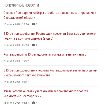
методами работы Росгвардии в Москве (видео)
ПОПУЛЯРНЫЕ НОВОСТИ
06 августа 2026, 11:29
5
1
Спецназ Росгвардии из Югры отработал навыки десантирования в
Свердловской области
Военнослужащие Росгвардии сбили дрон-разведчик ВСУ на южном
направлении
16 июля 2026, 10:14
3
06 августа 2026, 11:28
В Югре при содействии Росгвардии пресечен факт коммерческого
подкупа в крупном размере (видео)
Офицеры Росгвардии и ветераны войск правопорядка почтили
память генерала армии Ивана Кирилловича Яковлева
10 июля 2026, 06:18
1
06 августа 2026, 11:26
6
Росгвардейцы из Югры удостоены государственных наград
В Югре при силовой поддержке ОМОН Росгвардии задержаны
20 июля 2026, 10:22
подозреваемые в страховом мошенничестве
В Югре при содействии спецназа Росгвардии пресечены нарушения
06 августа 2026, 09:07
2
1
миграционного законодательства
Урайский отдел вневедомственной охраны Росгвардии отмечает
14 июля 2026, 09:17
60-летний юбилей
Юные югорчане стали участниками ведомственного проекта
05 августа 2026, 12:01
3
«Каникулы с Росгвардией»
16 июля 2026, 04:54
4