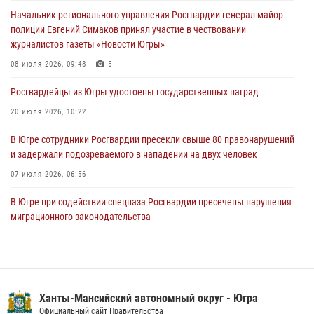
В Югре сотрудники вневедомственной охраны Росгвардии пресекли
Начальник регионального управления Росгвардии генерал-майор
более 100 противоправных деяний за прошедшую неделю
полиции Евгений Симаков принял участие в чествовании
05 августа 2026, 05:56
журналистов газеты «Новости Югры»
Генерал-полковник Юрий Аверин выступил на Всероссийском
08 июля 2026, 09:48
5
молодёжном образовательном форуме «Территория смыслов»
Росгвардейцы из Югры удостоены государственных наград
04 августа 2026, 11:11
2
20 июля 2026, 10:22
В Югре сотрудники Росгвардии пресекли свыше 80 правонарушений
и задержали подозреваемого в нападении на двух человек
07 июля 2026, 06:56
В Югре при содействии спецназа Росгвардии пресечены нарушения
миграционного законодательства
14 июля 2026, 09:17
Семейное фото офицера Росгвардии участвует в проекте «Ханты-
Мансийск — город семейного благополучия»
Ханты-Мансийский автономный округ - Югра
08 июля 2026, 09:04
Официальный сайт Правительства