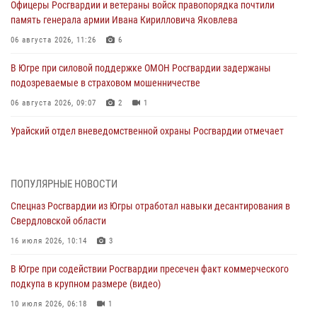
Офицеры Росгвардии и ветераны войск правопорядка почтили
память генерала армии Ивана Кирилловича Яковлева
06 августа 2026, 11:26
6
В Югре при силовой поддержке ОМОН Росгвардии задержаны
подозреваемые в страховом мошенничестве
06 августа 2026, 09:07
2
1
Урайский отдел вневедомственной охраны Росгвардии отмечает
60-летний юбилей
05 августа 2026, 12:01
3
ПОПУЛЯРНЫЕ НОВОСТИ
В Югре прошел цикл мероприятий посвященных дню рождения
Спецназ Росгвардии из Югры отработал навыки десантирования в
генерала армии Ивана Яковлева
Свердловской области
05 августа 2026, 11:31
4
16 июля 2026, 10:14
3
В Югре ОМОН Росгвардии оказал содействие ГИБДД в выявлении
В Югре при содействии Росгвардии пресечен факт коммерческого
нарушителей ПДД
подкупа в крупном размере (видео)
05 августа 2026, 11:14
10 июля 2026, 06:18
1