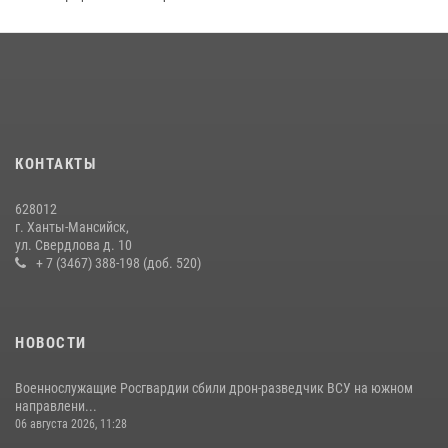
Юные югорчане стали участниками ведомственного проекта
«Каникулы с Росгвардией»
16 июля 2026, 04:54
4
В Югре подведены итоги служебной деятельности
вневедомственной охраны с начала года
18 июля 2026, 11:25
КОНТАКТЫ
На Урале Росгвардия провела дни открытых дверей и
628012
тематические встречи с молодежью
г. Ханты-Мансийск,
ул. Свердлова д. 10
29 июля 2026, 09:54
12
+ 7 (3467) 388-198 (доб. 520)
НОВОСТИ
Военнослужащие Росгвардии сбили дрон-разведчик ВСУ на южном
направлени...
06 августа 2026, 11:28