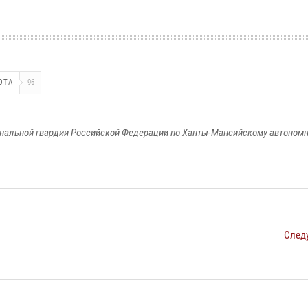
ОТА
96
альной гвардии Российской Федерации по Ханты-Мансийскому автономно
След