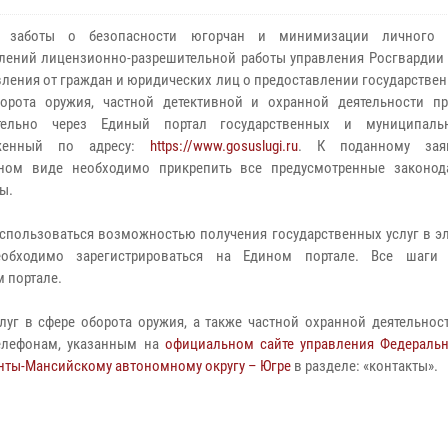
 заботы о безопасности югорчан и минимизации личного 
лений лицензионно-разрешительной работы управления Росгвардии
вления от граждан и юридических лиц о предоставлении государствен
орота оружия, частной детективной и охранной деятельности п
тельно через Единый портал государственных и муниципальн
оженный по адресу:
https://www.gosuslugi.ru
. К поданному за
нном виде необходимо прикрепить все предусмотренные законод
ы.
спользоваться возможностью получения государственных услуг в э
еобходимо зарегистрироваться на Едином портале. Все шаги 
 портале.
луг в сфере оборота оружия, а также частной охранной деятельнос
телефонам, указанным на
официальном сайте управления Федераль
нты-Мансийскому автономному округу – Югре
в разделе: «контакты».