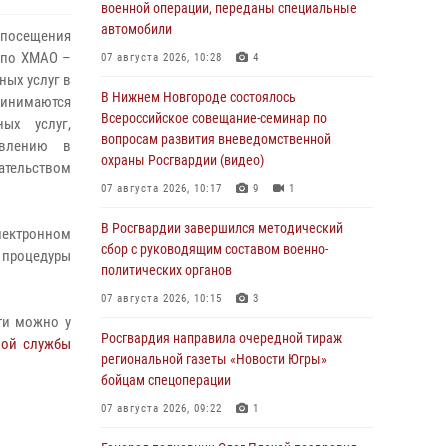
военной операции, переданы специальные
автомобили
посещения
 по ХМАО –
07 августа 2026, 10:28
4
ных услуг в
В Нижнем Новгороде состоялось
ринимаются
Всероссийское совещание-семинар по
ых услуг,
вопросам развития вневедомственной
явлению в
охраны Росгвардии (видео)
ательством
07 августа 2026, 10:17
9
1
В Росгвардии завершился методический
лектронном
сбор с руководящим составом военно-
процедуры
политических органов
07 августа 2026, 10:15
3
ти можно у
Росгвардия направила очередной тираж
ной службы
региональной газеты «Новости Югры»
бойцам спецоперации
07 августа 2026, 09:22
1