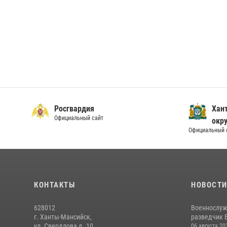
Росгвардия
Хан
Официальный сайт
окру
Официальный 
КОНТАКТЫ
НОВОСТ
628012
Военнослуж
г. Ханты-Мансийск,
разведчик 
ул. Свердлова д. 10
06 августа 20