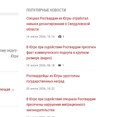
Генерал-полковник Олег Плохой поздравил
специалистов организационно-штатных
ПОПУЛЯРНЫЕ НОВОСТИ
подразделений Росгвардии с
профессиональным праздником
Спецназ Росгвардии из Югры отработал
навыки десантирования в Свердловской
07 августа 2026, 06:02
области
Делегация МВД Республики Беларусь
16 июля 2026, 10:14
3
ознакомилась с передовыми методами
работы Росгвардии в Москве (видео)
В Югре при содействии Росгвардии пресечен
му округу -
факт коммерческого подкупа в крупном
06 августа 2026, 11:29
5
1
Югре
размере (видео)
Военнослужащие Росгвардии сбили дрон-
10 июля 2026, 06:18
1
разведчик ВСУ на южном направлении
Росгвардейцы из Югры удостоены
06 августа 2026, 11:28
государственных наград
Офицеры Росгвардии и ветераны войск
ующая →
20 июля 2026, 10:22
правопорядка почтили память генерала
армии Ивана Кирилловича Яковлева
В Югре при содействии спецназа Росгвардии
пресечены нарушения миграционного
06 августа 2026, 11:26
6
законодательства
В Югре при силовой поддержке ОМОН