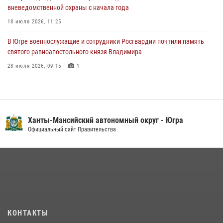
вневедомственной охраны с начала года
06 августа 2026, 11:26
6
18 июля 2026, 11:25
В Югре военнослужащие и сотрудники Росгвардии почтили память
святого равноапостольного князя Владимира
28 июля 2026, 09:15
1
На Урале Росгвардия провела дни открытых дверей и
тематические встречи с молодежью
29 июля 2026, 09:54
12
Ханты-Мансийский автономный округ - Югра
В Югре Росгвардия обеспечила безопасность Всероссийского
Официальный сайт Правительства
форума развития гражданского общества «Добрино»
13 июля 2026, 11:47
2
В Югре Росгвардия организовала профориентационные встречи с
молодежью региона
30 июля 2026, 04:26
3
КОНТАКТЫ
В Югре продолжается патриотическая акция «Каникулы с