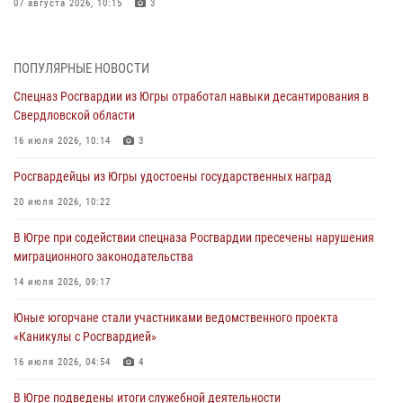
07 августа 2026, 10:15
3
Росгвардия направила очередной тираж региональной газеты
«Новости Югры» бойцам спецоперации
ПОПУЛЯРНЫЕ НОВОСТИ
07 августа 2026, 09:22
1
Спецназ Росгвардии из Югры отработал навыки десантирования в
Свердловской области
Генерал-полковник Олег Плохой поздравил специалистов
организационно-штатных подразделений Росгвардии с
16 июля 2026, 10:14
3
профессиональным праздником
Росгвардейцы из Югры удостоены государственных наград
07 августа 2026, 06:02
20 июля 2026, 10:22
Делегация МВД Республики Беларусь ознакомилась с передовыми
методами работы Росгвардии в Москве (видео)
В Югре при содействии спецназа Росгвардии пресечены нарушения
миграционного законодательства
06 августа 2026, 11:29
5
1
14 июля 2026, 09:17
Военнослужащие Росгвардии сбили дрон-разведчик ВСУ на южном
направлении
Юные югорчане стали участниками ведомственного проекта
«Каникулы с Росгвардией»
06 августа 2026, 11:28
16 июля 2026, 04:54
4
Офицеры Росгвардии и ветераны войск правопорядка почтили
память генерала армии Ивана Кирилловича Яковлева
В Югре подведены итоги служебной деятельности