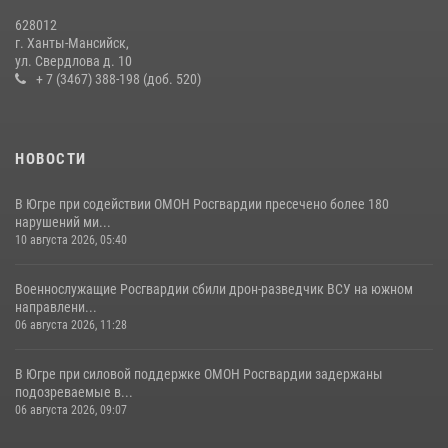
Росгвардией»
628012
11 июля 2026, 12:26
7
г. Ханты-Мансийск,
ул. Свердлова д. 10
+ 7 (3467) 388-198 (доб. 520)
НОВОСТИ
В Югре при содействии ОМОН Росгвардии пресечено более 180
нарушений ми...
10 августа 2026, 05:40
Военнослужащие Росгвардии сбили дрон-разведчик ВСУ на южном
направлени...
06 августа 2026, 11:28
В Югре при силовой поддержке ОМОН Росгвардии задержаны
подозреваемые в...
06 августа 2026, 09:07