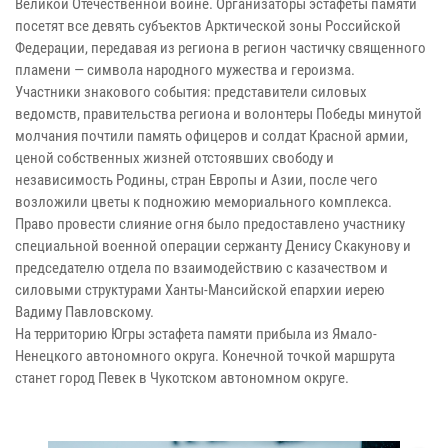
Великой Отечественной войне. Организаторы эстафеты памяти
посетят все девять субъектов Арктической зоны Российской
Федерации, передавая из региона в регион частичку священного
пламени — символа народного мужества и героизма.
Участники знакового события: представители силовых
ведомств, правительства региона и волонтеры Победы минутой
молчания почтили память офицеров и солдат Красной армии,
ценой собственных жизней отстоявших свободу и
независимость Родины, стран Европы и Азии, после чего
возложили цветы к подножию мемориального комплекса.
Право провести слияние огня было предоставлено участнику
специальной военной операции сержанту Денису Скакунову и
председателю отдела по взаимодействию с казачеством и
силовыми структурами Ханты-Мансийской епархии иерею
Вадиму Павловскому.
На территорию Югры эстафета памяти прибыла из Ямало-
Ненецкого автономного округа. Конечной точкой маршрута
станет город Певек в Чукотском автономном округе.