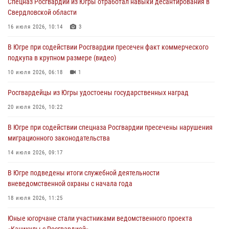
Спецназ Росгвардии из Югры отработал навыки десантирования в
Свердловской области
Военнослужащие Росгвардии сбили дрон-разведчик ВСУ на южном
направлении
16 июля 2026, 10:14
3
06 августа 2026, 11:28
В Югре при содействии Росгвардии пресечен факт коммерческого
подкупа в крупном размере (видео)
Офицеры Росгвардии и ветераны войск правопорядка почтили
память генерала армии Ивана Кирилловича Яковлева
10 июля 2026, 06:18
1
06 августа 2026, 11:26
6
Росгвардейцы из Югры удостоены государственных наград
В Югре при силовой поддержке ОМОН Росгвардии задержаны
20 июля 2026, 10:22
подозреваемые в страховом мошенничестве
В Югре при содействии спецназа Росгвардии пресечены нарушения
06 августа 2026, 09:07
2
1
миграционного законодательства
Урайский отдел вневедомственной охраны Росгвардии отмечает
14 июля 2026, 09:17
60-летний юбилей
В Югре подведены итоги служебной деятельности
05 августа 2026, 12:01
3
вневедомственной охраны с начала года
18 июля 2026, 11:25
Юные югорчане стали участниками ведомственного проекта
«Каникулы с Росгвардией»