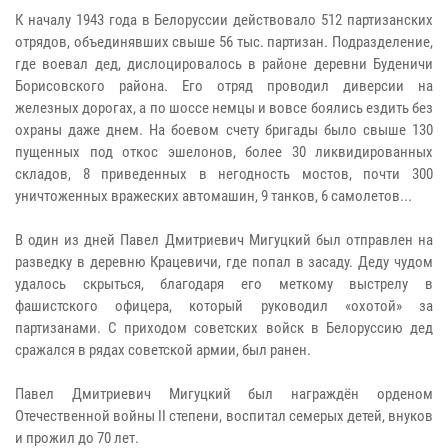
К началу 1943 года в Белоруссии действовало 512 партизанских
отрядов, объединявших свыше 56 тыс. партизан. Подразделение,
где воевал дед, дислоцировалось в районе деревни Буденичи
Борисовского района. Его отряд проводил диверсии на
железных дорогах, а по шоссе немцы и вовсе боялись ездить без
охраны даже днем. На боевом счету бригады было свыше 130
пущенных под откос эшелонов, более 30 ликвидированных
складов, 8 приведенных в негодность мостов, почти 300
уничтоженных вражеских автомашин, 9 танков, 6 самолетов...
В один из дней Павел Дмитриевич Мигуцкий был отправлен на
разведку в деревню Крацевичи, где попал в засаду. Деду чудом
удалось скрыться, благодаря его меткому выстрелу в
фашистского офицера, который руководил «охотой» за
партизанами. С
приходом советских войск в Белоруссию дед
сражался в рядах советской армии, был ранен.
Павел Дмитриевич
Мигуцкий
был награждён орденом
Отечественной войны II степени, воспитал семерых детей, внуков
и прожил до 70 лет.