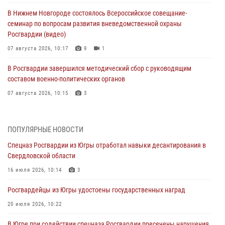
В Нижнем Новгороде состоялось Всероссийское совещание-
семинар по вопросам развития вневедомственной охраны
Росгвардии (видео)
07 августа 2026, 10:17
9
1
В Росгвардии завершился методический сбор с руководящим
составом военно-политических органов
07 августа 2026, 10:15
3
Росгвардия направила очередной тираж региональной газеты
«Новости Югры» бойцам спецоперации
ПОПУЛЯРНЫЕ НОВОСТИ
07 августа 2026, 09:22
1
Спецназ Росгвардии из Югры отработал навыки десантирования в
Свердловской области
Генерал-полковник Олег Плохой поздравил специалистов
организационно-штатных подразделений Росгвардии с
16 июля 2026, 10:14
3
профессиональным праздником
Росгвардейцы из Югры удостоены государственных наград
07 августа 2026, 06:02
20 июля 2026, 10:22
Делегация МВД Республики Беларусь ознакомилась с передовыми
методами работы Росгвардии в Москве (видео)
В Югре при содействии спецназа Росгвардии пресечены нарушения