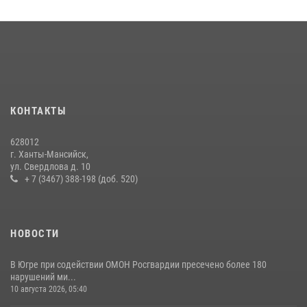
форума развития гражданского общества «Добрино»
13 июля 2026, 11:47
2
В Югре Росгвардия организовала профориентационные встречи с
молодежью региона
30 июля 2026, 04:26
3
КОНТАКТЫ
В Югре продолжается патриотическая акция «Каникулы с
Росгвардией»
628012
11 июля 2026, 12:26
7
г. Ханты-Мансийск,
ул. Свердлова д. 10
+ 7 (3467) 388-198 (доб. 520)
НОВОСТИ
В Югре при содействии ОМОН Росгвардии пресечено более 180
нарушений ми...
10 августа 2026, 05:40