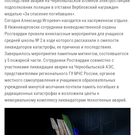
последствий аварии на Чернобыльской атомной электростанции
подполковник полиции в отставке Вербловский награжден
медалью «За спасение погибавших».
Сегодня Александр Игоревич находится на заслуженном отдыхе.
В Нижневартовске сотрудники вневедомственной охраны
Росгвардии провели внеклассные мероприятия для учащихся
средней школы № 2 в ходе которого рассказали о смелости
ликвидаторов катастрофы, ее причинах и последствиях.
Завершилось мероприятие памятным митингом, состоявшегося
у 5 пожарной части. Сотрудники Росгвардии совместно с
участниками ликвидации аварии на Чернобыльской АЭС,
представителями регионального ГУ МЧС России, органов
местного самоуправления и учащимися образовательных
учреждений минутой молчания почтили память погибших в
радиационных катастрофах и возложили цветы к
мемориальному комплексу ликвидаторам техногенных аварий.