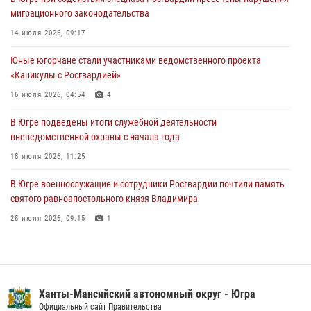
миграционного законодательства
06 августа 2026, 11:29
5
1
14 июля 2026, 09:17
Военнослужащие Росгвардии сбили дрон-разведчик ВСУ на южном
направлении
Юные югорчане стали участниками ведомственного проекта
«Каникулы с Росгвардией»
06 августа 2026, 11:28
16 июля 2026, 04:54
4
Офицеры Росгвардии и ветераны войск правопорядка почтили
память генерала армии Ивана Кирилловича Яковлева
В Югре подведены итоги служебной деятельности
вневедомственной охраны с начала года
06 августа 2026, 11:26
6
18 июля 2026, 11:25
В Югре военнослужащие и сотрудники Росгвардии почтили память
святого равноапостольного князя Владимира
28 июля 2026, 09:15
1
На Урале Росгвардия провела дни открытых дверей и
тематические встречи с молодежью
29 июля 2026, 09:54
12
Ханты-Мансийский автономный округ - Югра
В Югре Росгвардия обеспечила безопасность Всероссийского
Официальный сайт Правительства