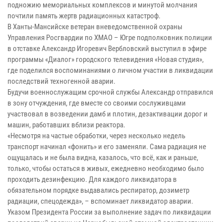
подножию мемориальных комплексов и минутой молчания
почтили память жертв радиационных катастроф.
В Ханты-Мансийске ветеран вневедомственной охраны
Управления Росгвардии по ХМАО – Югре подполковник полиции
в отставке Александр Игоревич Вербловский выступил в эфире
программы «Диалог» городского телевидения «Новая студия»,
где поделился воспоминаниями о личном участии в ликвидации
последствий техногенной аварии.
Будучи военнослужащим срочной службы Александр отправился
в зону отчуждения, где вместе со своими сослуживцами
участвовал в возведении дамб и плотин, дезактивации дорог и
машин, работавших вблизи реактора.
«Несмотря на частые обработки, через несколько недель
транспорт начинал «фонить» и его заменяли. Сама радиация не
ощущалась и не была видна, казалось, что всё, как и раньше,
только, чтобы остаться в живых, ежедневно необходимо было
проходить дезинфекцию. Для каждого ликвидатора в
обязательном порядке выдавались респиратор, дозиметр
радиации, спецодежда», – вспоминает ликвидатор аварии.
Указом Президента России за выполнение задач по ликвидации