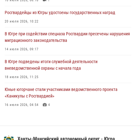
10 июля 2026, 06:18
1
06 августа 2026, 11:26
6
Росгвардейцы из Югры удостоены государственных наград
В Югре при силовой поддержке ОМОН Росгвардии задержаны
20 июля 2026, 10:22
подозреваемые в страховом мошенничестве
В Югре при содействии спецназа Росгвардии пресечены нарушения
06 августа 2026, 09:07
2
1
миграционного законодательства
Урайский отдел вневедомственной охраны Росгвардии отмечает
14 июля 2026, 09:17
60-летний юбилей
В Югре подведены итоги служебной деятельности
05 августа 2026, 12:01
3
вневедомственной охраны с начала года
18 июля 2026, 11:25
Юные югорчане стали участниками ведомственного проекта
«Каникулы с Росгвардией»
16 июля 2026, 04:54
4
На Урале Росгвардия провела дни открытых дверей и
тематические встречи с молодежью
29 июля 2026, 09:54
12
Ханты-Мансийский автономный округ - Югра