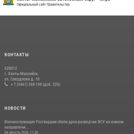
В Югре военнослужащие и сотрудники Росгвардии почтили память
Официальный сайт Правительства
святого равноапостольного князя Владимира
28 июля 2026, 09:15
1
В Югре Росгвардия обеспечила безопасность Всероссийского
форума развития гражданского общества «Добрино»
13 июля 2026, 11:47
2
КОНТАКТЫ
В Югре продолжается патриотическая акция «Каникулы с
Росгвардией»
628012
11 июля 2026, 12:26
7
г. Ханты-Мансийск,
ул. Свердлова д. 10
+ 7 (3467) 388-198 (доб. 520)
НОВОСТИ
Военнослужащие Росгвардии сбили дрон-разведчик ВСУ на южном
направлени...
06 августа 2026, 11:28