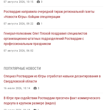
07 августа 2026, 10:15
3
Росгвардия направила очередной тираж региональной газеты
«Новости Югры» бойцам спецоперации
07 августа 2026, 09:22
1
Генерал-полковник Олег Плохой поздравил специалистов
организационно-штатных подразделений Росгвардии с
профессиональным праздником
07 августа 2026, 06:02
Делегация МВД Республики Беларусь ознакомилась с передовыми
методами работы Росгвардии в Москве (видео)
ПОПУЛЯРНЫЕ НОВОСТИ
06 августа 2026, 11:29
5
1
Спецназ Росгвардии из Югры отработал навыки десантирования в
Свердловской области
Военнослужащие Росгвардии сбили дрон-разведчик ВСУ на южном
направлении
16 июля 2026, 10:14
3
06 августа 2026, 11:28
В Югре при содействии Росгвардии пресечен факт коммерческого
подкупа в крупном размере (видео)
Офицеры Росгвардии и ветераны войск правопорядка почтили
память генерала армии Ивана Кирилловича Яковлева