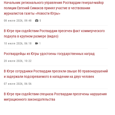
Начальник регионального управления Росгвардии генерал-майор
столице Югры
полиции Евгений Симаков принял участие в чествовании
03 августа 2026, 09:21
1
журналистов газеты «Новости Югры»
Росгвардия противодействует БПЛА ВСУ на южном направлении
08 июля 2026, 09:48
5
(видео)
В Югре при содействии Росгвардии пресечен факт коммерческого
03 августа 2026, 05:29
2
подкупа в крупном размере (видео)
«Росгвардия. Вехи истории»: специальные моторизованные части
10 июля 2026, 06:18
1
внутренних войск в послевоенные десятилетия (видео)
Росгвардейцы из Югры удостоены государственных наград
02 августа 2026, 10:59
1
20 июля 2026, 10:22
В Югре сотрудники Росгвардии пресекли свыше 80 правонарушений
и задержали подозреваемого в нападении на двух человек
07 июля 2026, 06:56
В Югре при содействии спецназа Росгвардии пресечены нарушения
миграционного законодательства
14 июля 2026, 09:17