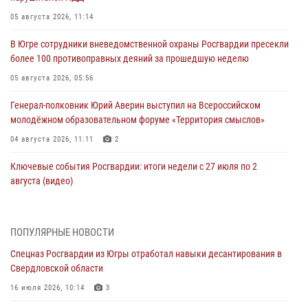
05 августа 2026, 11:14
В Югре сотрудники вневедомственной охраны Росгвардии пресекли
более 100 противоправных деяний за прошедшую неделю
05 августа 2026, 05:56
Генерал-полковник Юрий Аверин выступил на Всероссийском
молодёжном образовательном форуме «Территория смыслов»
04 августа 2026, 11:11
2
Ключевые события Росгвардии: итоги недели с 27 июля по 2
августа (видео)
04 августа 2026, 09:54
1
Сотрудник Росгвардии из Югры спас ребёнка от нападения дикой
ПОПУЛЯРНЫЕ НОВОСТИ
лисы в Алтайском крае
Спецназ Росгвардии из Югры отработал навыки десантирования в
04 августа 2026, 06:17
1
Свердловской области
Росгвардия обеспечила безопасность открытия Всероссийских
16 июля 2026, 10:14
3
соревнований «Школа безопасности» и празднования Дня ВДВ в