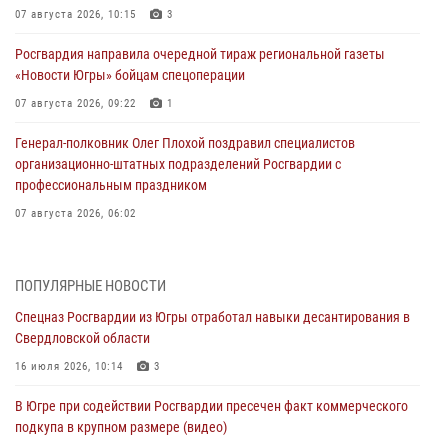
07 августа 2026, 10:15
3
Росгвардия направила очередной тираж региональной газеты
«Новости Югры» бойцам спецоперации
07 августа 2026, 09:22
1
Генерал-полковник Олег Плохой поздравил специалистов
организационно-штатных подразделений Росгвардии с
профессиональным праздником
07 августа 2026, 06:02
Делегация МВД Республики Беларусь ознакомилась с передовыми
методами работы Росгвардии в Москве (видео)
ПОПУЛЯРНЫЕ НОВОСТИ
06 августа 2026, 11:29
5
1
Спецназ Росгвардии из Югры отработал навыки десантирования в
Свердловской области
Военнослужащие Росгвардии сбили дрон-разведчик ВСУ на южном
направлении
16 июля 2026, 10:14
3
06 августа 2026, 11:28
В Югре при содействии Росгвардии пресечен факт коммерческого
подкупа в крупном размере (видео)
Офицеры Росгвардии и ветераны войск правопорядка почтили