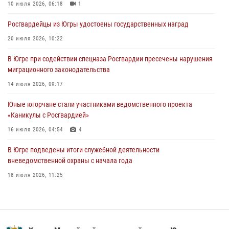
память генерала армии Ивана Кирилловича Яковлева
10 июля 2026, 06:18
1
06 августа 2026, 11:26
6
Росгвардейцы из Югры удостоены государственных наград
В Югре при силовой поддержке ОМОН Росгвардии задержаны
20 июля 2026, 10:22
подозреваемые в страховом мошенничестве
В Югре при содействии спецназа Росгвардии пресечены нарушения
06 августа 2026, 09:07
2
1
миграционного законодательства
Урайский отдел вневедомственной охраны Росгвардии отмечает
14 июля 2026, 09:17
60-летний юбилей
Юные югорчане стали участниками ведомственного проекта
05 августа 2026, 12:01
3
«Каникулы с Росгвардией»
16 июля 2026, 04:54
4
В Югре подведены итоги служебной деятельности
вневедомственной охраны с начала года
18 июля 2026, 11:25
На Урале Росгвардия провела дни открытых дверей и
тематические встречи с молодежью
29 июля 2026, 09:54
12