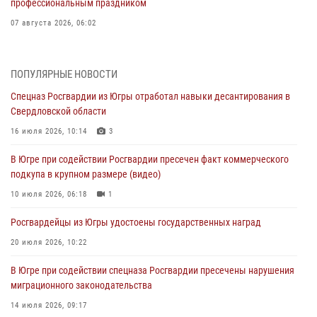
профессиональным праздником
07 августа 2026, 06:02
Делегация МВД Республики Беларусь ознакомилась с передовыми
методами работы Росгвардии в Москве (видео)
ПОПУЛЯРНЫЕ НОВОСТИ
06 августа 2026, 11:29
5
1
Спецназ Росгвардии из Югры отработал навыки десантирования в
Свердловской области
Военнослужащие Росгвардии сбили дрон-разведчик ВСУ на южном
направлении
16 июля 2026, 10:14
3
06 августа 2026, 11:28
В Югре при содействии Росгвардии пресечен факт коммерческого
подкупа в крупном размере (видео)
Офицеры Росгвардии и ветераны войск правопорядка почтили
память генерала армии Ивана Кирилловича Яковлева
10 июля 2026, 06:18
1
06 августа 2026, 11:26
6
Росгвардейцы из Югры удостоены государственных наград
В Югре при силовой поддержке ОМОН Росгвардии задержаны
20 июля 2026, 10:22
подозреваемые в страховом мошенничестве
В Югре при содействии спецназа Росгвардии пресечены нарушения
06 августа 2026, 09:07
2
1
миграционного законодательства
Урайский отдел вневедомственной охраны Росгвардии отмечает
14 июля 2026, 09:17