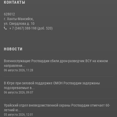
КОНТАКТЫ
В Югре продолжается патриотическая акция «Каникулы с
Росгвардией»
628012
11 июля 2026, 12:26
7
г. Ханты-Мансийск,
ул. Свердлова д. 10
+ 7 (3467) 388-198 (доб. 520)
НОВОСТИ
Военнослужащие Росгвардии сбили дрон-разведчик ВСУ на южном
направлени...
06 августа 2026, 11:28
В Югре при силовой поддержке ОМОН Росгвардии задержаны
подозреваемые в...
06 августа 2026, 09:07
Урайский отдел вневедомственной охраны Росгвардии отмечает 60-
летний ю...
05 августа 2026, 12:01