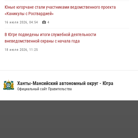
60-летний юбилей
Юные югорчане стали участниками ведомственного проекта
05 августа 2026, 12:01
3
«Каникулы с Росгвардией»
16 июля 2026, 04:54
4
В Югре подведены итоги служебной деятельности
вневедомственной охраны с начала года
18 июля 2026, 11:25
На Урале Росгвардия провела дни открытых дверей и
тематические встречи с молодежью
29 июля 2026, 09:54
12
Ханты-Мансийский автономный округ - Югра
В Югре военнослужащие и сотрудники Росгвардии почтили память
Официальный сайт Правительства
святого равноапостольного князя Владимира
28 июля 2026, 09:15
1
В Югре Росгвардия обеспечила безопасность Всероссийского
форума развития гражданского общества «Добрино»
13 июля 2026, 11:47
2