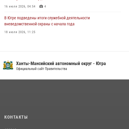
16 июля 2026, 04:54
4
В Югре подведены итоги служебной деятельности
вневедомственной охраны с начала года
18 июля 2026, 11:25
На Урале Росгвардия провела дни открытых дверей и
тематические встречи с молодежью
29 июля 2026, 09:54
12
Ханты-Мансийский автономный округ - Югра
В Югре военнослужащие и сотрудники Росгвардии почтили память
Официальный сайт Правительства
святого равноапостольного князя Владимира
28 июля 2026, 09:15
1
В Югре Росгвардия обеспечила безопасность Всероссийского
форума развития гражданского общества «Добрино»
13 июля 2026, 11:47
2
КОНТАКТЫ
В Югре продолжается патриотическая акция «Каникулы с
Росгвардией»