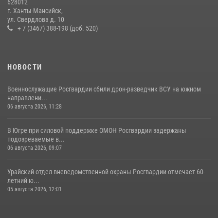
628012
11 июля 2026, 12:26
7
г. Ханты-Мансийск,
ул. Свердлова д. 10
+ 7 (3467) 388-198 (доб. 520)
НОВОСТИ
Военнослужащие Росгвардии сбили дрон-разведчик ВСУ на южном
направлени...
06 августа 2026, 11:28
В Югре при силовой поддержке ОМОН Росгвардии задержаны
подозреваемые в...
06 августа 2026, 09:07
Урайский отдел вневедомственной охраны Росгвардии отмечает 60-
летний ю...
05 августа 2026, 12:01