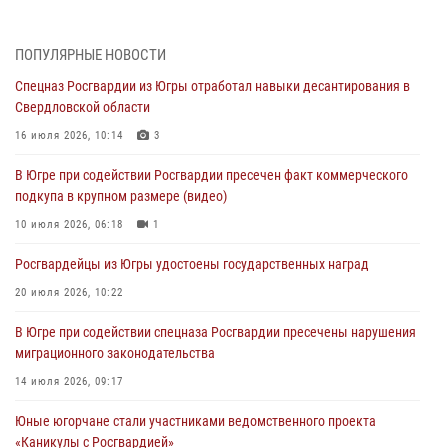
Делегация МВД Республики Беларусь ознакомилась с передовыми
методами работы Росгвардии в Москве (видео)
ПОПУЛЯРНЫЕ НОВОСТИ
06 августа 2026, 11:29
5
1
Спецназ Росгвардии из Югры отработал навыки десантирования в
Свердловской области
Военнослужащие Росгвардии сбили дрон-разведчик ВСУ на южном
направлении
16 июля 2026, 10:14
3
06 августа 2026, 11:28
В Югре при содействии Росгвардии пресечен факт коммерческого
подкупа в крупном размере (видео)
Офицеры Росгвардии и ветераны войск правопорядка почтили
память генерала армии Ивана Кирилловича Яковлева
10 июля 2026, 06:18
1
06 августа 2026, 11:26
6
Росгвардейцы из Югры удостоены государственных наград
В Югре при силовой поддержке ОМОН Росгвардии задержаны
20 июля 2026, 10:22
подозреваемые в страховом мошенничестве
В Югре при содействии спецназа Росгвардии пресечены нарушения
06 августа 2026, 09:07
2
1
миграционного законодательства
Урайский отдел вневедомственной охраны Росгвардии отмечает
14 июля 2026, 09:17
60-летний юбилей
Юные югорчане стали участниками ведомственного проекта
05 августа 2026, 12:01
3
«Каникулы с Росгвардией»