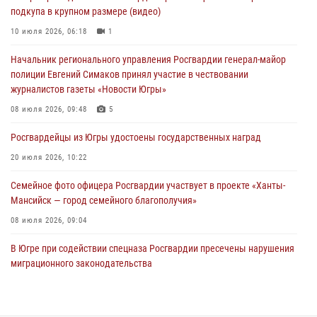
подкупа в крупном размере (видео)
Офицеры Росгвардии и ветераны войск правопорядка почтили
память генерала армии Ивана Кирилловича Яковлева
10 июля 2026, 06:18
1
06 августа 2026, 11:26
6
Начальник регионального управления Росгвардии генерал-майор
полиции Евгений Симаков принял участие в чествовании
В Югре при силовой поддержке ОМОН Росгвардии задержаны
журналистов газеты «Новости Югры»
подозреваемые в страховом мошенничестве
08 июля 2026, 09:48
5
06 августа 2026, 09:07
2
1
Росгвардейцы из Югры удостоены государственных наград
Урайский отдел вневедомственной охраны Росгвардии отмечает
60-летний юбилей
20 июля 2026, 10:22
05 августа 2026, 12:01
3
Семейное фото офицера Росгвардии участвует в проекте «Ханты-
Мансийск — город семейного благополучия»
08 июля 2026, 09:04
В Югре при содействии спецназа Росгвардии пресечены нарушения
миграционного законодательства
14 июля 2026, 09:17
Юные югорчане стали участниками ведомственного проекта