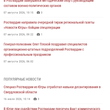
В Росгвардии завершился методический сбор с руководящим
составом военно-политических органов
07 августа 2026, 10:15
3
Росгвардия направила очередной тираж региональной газеты
«Новости Югры» бойцам спецоперации
07 августа 2026, 09:22
1
Генерал-полковник Олег Плохой поздравил специалистов
организационно-штатных подразделений Росгвардии с
профессиональным праздником
07 августа 2026, 06:02
Делегация МВД Республики Беларусь ознакомилась с передовыми
методами работы Росгвардии в Москве (видео)
ПОПУЛЯРНЫЕ НОВОСТИ
06 августа 2026, 11:29
5
1
Спецназ Росгвардии из Югры отработал навыки десантирования в
Свердловской области
Военнослужащие Росгвардии сбили дрон-разведчик ВСУ на южном
направлении
16 июля 2026, 10:14
3
06 августа 2026, 11:28
В Югре при содействии Росгвардии пресечен факт коммерческого