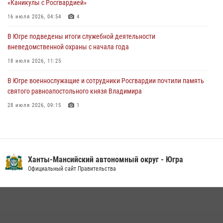
«Каникулы с Росгвардией»
06 августа 2026, 11:28
16 июля 2026, 04:54
4
Офицеры Росгвардии и ветераны войск правопорядка почтили
память генерала армии Ивана Кирилловича Яковлева
В Югре подведены итоги служебной деятельности
вневедомственной охраны с начала года
06 августа 2026, 11:26
6
18 июля 2026, 11:25
В Югре военнослужащие и сотрудники Росгвардии почтили память
святого равноапостольного князя Владимира
28 июля 2026, 09:15
1
На Урале Росгвардия провела дни открытых дверей и
тематические встречи с молодежью
29 июля 2026, 09:54
12
Ханты-Мансийский автономный округ - Югра
В Югре Росгвардия обеспечила безопасность Всероссийского
Официальный сайт Правительства
форума развития гражданского общества «Добрино»
13 июля 2026, 11:47
2
В Югре Росгвардия организовала профориентационные встречи с