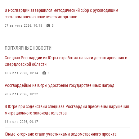
В Росгвардии завершился методический сбор с руководящим
составом военно-политических органов
07 августа 2026, 10:15
3
Росгвардия направила очередной тираж региональной газеты
«Новости Югры» бойцам спецоперации
ПОПУЛЯРНЫЕ НОВОСТИ
07 августа 2026, 09:22
1
Спецназ Росгвардии из Югры отработал навыки десантирования в
Свердловской области
Генерал-полковник Олег Плохой поздравил специалистов
организационно-штатных подразделений Росгвардии с
16 июля 2026, 10:14
3
профессиональным праздником
Росгвардейцы из Югры удостоены государственных наград
07 августа 2026, 06:02
20 июля 2026, 10:22
Делегация МВД Республики Беларусь ознакомилась с передовыми
методами работы Росгвардии в Москве (видео)
В Югре при содействии спецназа Росгвардии пресечены нарушения
миграционного законодательства
06 августа 2026, 11:29
5
1
14 июля 2026, 09:17
Военнослужащие Росгвардии сбили дрон-разведчик ВСУ на южном
направлении
Юные югорчане стали участниками ведомственного проекта