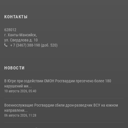
молодежью региона
30 июля 2026, 04:26
3
КОНТАКТЫ
В Югре продолжается патриотическая акция «Каникулы с
Росгвардией»
628012
11 июля 2026, 12:26
7
г. Ханты-Мансийск,
ул. Свердлова д. 10
+ 7 (3467) 388-198 (доб. 520)
НОВОСТИ
В Югре при содействии ОМОН Росгвардии пресечено более 180
нарушений ми...
10 августа 2026, 05:40
Военнослужащие Росгвардии сбили дрон-разведчик ВСУ на южном
направлени...
06 августа 2026, 11:28