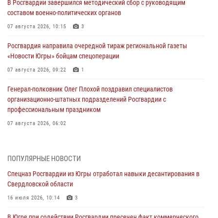
В Росгвардии завершился методический сбор с руководящим
составом военно-политических органов
07 августа 2026, 10:15
3
Росгвардия направила очередной тираж региональной газеты
«Новости Югры» бойцам спецоперации
07 августа 2026, 09:22
1
Генерал-полковник Олег Плохой поздравил специалистов
организационно-штатных подразделений Росгвардии с
профессиональным праздником
07 августа 2026, 06:02
Делегация МВД Республики Беларусь ознакомилась с передовыми
методами работы Росгвардии в Москве (видео)
ПОПУЛЯРНЫЕ НОВОСТИ
06 августа 2026, 11:29
5
1
Спецназ Росгвардии из Югры отработал навыки десантирования в
Свердловской области
Военнослужащие Росгвардии сбили дрон-разведчик ВСУ на южном
направлении
16 июля 2026, 10:14
3
06 августа 2026, 11:28
В Югре при содействии Росгвардии пресечен факт коммерческого