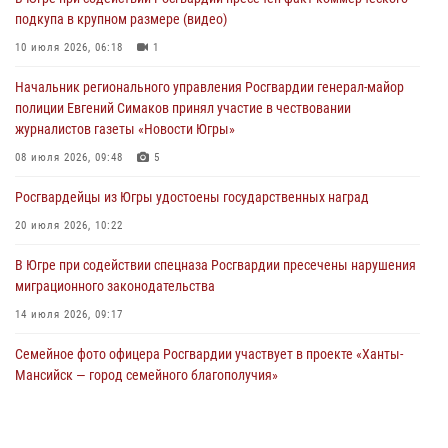
подкупа в крупном размере (видео)
Офицеры Росгвардии и ветераны войск правопорядка почтили
память генерала армии Ивана Кирилловича Яковлева
10 июля 2026, 06:18
1
06 августа 2026, 11:26
6
Начальник регионального управления Росгвардии генерал-майор
полиции Евгений Симаков принял участие в чествовании
В Югре при силовой поддержке ОМОН Росгвардии задержаны
журналистов газеты «Новости Югры»
подозреваемые в страховом мошенничестве
08 июля 2026, 09:48
5
06 августа 2026, 09:07
2
1
Росгвардейцы из Югры удостоены государственных наград
Урайский отдел вневедомственной охраны Росгвардии отмечает
60-летний юбилей
20 июля 2026, 10:22
05 августа 2026, 12:01
3
В Югре при содействии спецназа Росгвардии пресечены нарушения
миграционного законодательства
14 июля 2026, 09:17
Семейное фото офицера Росгвардии участвует в проекте «Ханты-
Мансийск — город семейного благополучия»
08 июля 2026, 09:04
Юные югорчане стали участниками ведомственного проекта