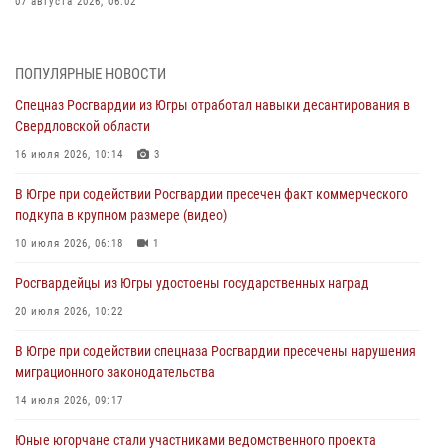
07 августа 2026, 06:02
Делегация МВД Республики Беларусь ознакомилась с передовыми
методами работы Росгвардии в Москве (видео)
ПОПУЛЯРНЫЕ НОВОСТИ
06 августа 2026, 11:29
5
1
Спецназ Росгвардии из Югры отработал навыки десантирования в
Свердловской области
Военнослужащие Росгвардии сбили дрон-разведчик ВСУ на южном
направлении
16 июля 2026, 10:14
3
06 августа 2026, 11:28
В Югре при содействии Росгвардии пресечен факт коммерческого
подкупа в крупном размере (видео)
Офицеры Росгвардии и ветераны войск правопорядка почтили
память генерала армии Ивана Кирилловича Яковлева
10 июля 2026, 06:18
1
06 августа 2026, 11:26
6
Росгвардейцы из Югры удостоены государственных наград
В Югре при силовой поддержке ОМОН Росгвардии задержаны
20 июля 2026, 10:22
подозреваемые в страховом мошенничестве
В Югре при содействии спецназа Росгвардии пресечены нарушения
06 августа 2026, 09:07
2
1
миграционного законодательства
Урайский отдел вневедомственной охраны Росгвардии отмечает
14 июля 2026, 09:17
60-летний юбилей
Юные югорчане стали участниками ведомственного проекта
05 августа 2026, 12:01
3