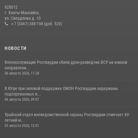
Росгвардией»
628012
11 июля 2026, 12:26
7
г. Ханты-Мансийск,
ул. Свердлова д. 10
+ 7 (3467) 388-198 (доб. 520)
НОВОСТИ
Военнослужащие Росгвардии сбили дрон-разведчик ВСУ на южном
направлени...
06 августа 2026, 11:28
В Югре при силовой поддержке ОМОН Росгвардии задержаны
подозреваемые в...
06 августа 2026, 09:07
Урайский отдел вневедомственной охраны Росгвардии отмечает 60-
летний ю...
05 августа 2026, 12:01