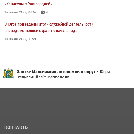
«Каникулы с Росгвардией»
16 июля 2026, 04:54
4
В Югре подведены итоги служебной деятельности
вневедомственной охраны с начала года
18 июля 2026, 11:25
В Югре военнослужащие и сотрудники Росгвардии почтили память
святого равноапостольного князя Владимира
28 июля 2026, 09:15
1
Ханты-Мансийский автономный округ - Югра
На Урале Росгвардия провела дни открытых дверей и
Официальный сайт Правительства
тематические встречи с молодежью
29 июля 2026, 09:54
12
В Югре Росгвардия обеспечила безопасность Всероссийского
форума развития гражданского общества «Добрино»
13 июля 2026, 11:47
2
КОНТАКТЫ
В Югре продолжается патриотическая акция «Каникулы с