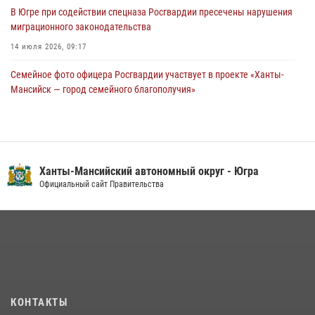
05 августа 2026, 12:01
3
В Югре при содействии спецназа Росгвардии пресечены нарушения
миграционного законодательства
14 июля 2026, 09:17
Семейное фото офицера Росгвардии участвует в проекте «Ханты-
Мансийск — город семейного благополучия»
08 июля 2026, 09:04
Юные югорчане стали участниками ведомственного проекта
«Каникулы с Росгвардией»
Ханты-Мансийский автономный округ - Югра
16 июля 2026, 04:54
4
Официальный сайт Правительства
В Югре подведены итоги служебной деятельности
вневедомственной охраны с начала года
18 июля 2026, 11:25
На Урале Росгвардия провела дни открытых дверей и
тематические встречи с молодежью
29 июля 2026, 09:54
12
КОНТАКТЫ