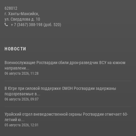
В Югре военнослужащие и сотрудники Росгвардии почтили память
628012
святого равноапостольного князя Владимира
г. Ханты-Мансийск,
ул. Свердлова д. 10
28 июля 2026, 09:15
1
+ 7 (3467) 388-198 (доб. 520)
НОВОСТИ
Военнослужащие Росгвардии сбили дрон-разведчик ВСУ на южном
направлени...
06 августа 2026, 11:28
В Югре при силовой поддержке ОМОН Росгвардии задержаны
подозреваемые в...
06 августа 2026, 09:07
Урайский отдел вневедомственной охраны Росгвардии отмечает 60-
летний ю...
05 августа 2026, 12:01