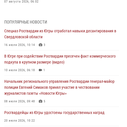
07 августа 2026, 06:02
Делегация МВД Республики Беларусь ознакомилась с передовыми
методами работы Росгвардии в Москве (видео)
ПОПУЛЯРНЫЕ НОВОСТИ
06 августа 2026, 11:29
5
1
Спецназ Росгвардии из Югры отработал навыки десантирования в
Свердловской области
Военнослужащие Росгвардии сбили дрон-разведчик ВСУ на южном
направлении
16 июля 2026, 10:14
3
06 августа 2026, 11:28
В Югре при содействии Росгвардии пресечен факт коммерческого
подкупа в крупном размере (видео)
Офицеры Росгвардии и ветераны войск правопорядка почтили
память генерала армии Ивана Кирилловича Яковлева
10 июля 2026, 06:18
1
06 августа 2026, 11:26
6
Начальник регионального управления Росгвардии генерал-майор
полиции Евгений Симаков принял участие в чествовании
В Югре при силовой поддержке ОМОН Росгвардии задержаны
журналистов газеты «Новости Югры»
подозреваемые в страховом мошенничестве
08 июля 2026, 09:48
5
06 августа 2026, 09:07
2
1
Росгвардейцы из Югры удостоены государственных наград
Урайский отдел вневедомственной охраны Росгвардии отмечает
60-летний юбилей
20 июля 2026, 10:22