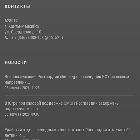
28 июля 2026, 09:15
1
КОНТАКТЫ
На Урале Росгвардия провела дни открытых дверей и
628012
тематические встречи с молодежью
г. Ханты-Мансийск,
ул. Свердлова д. 10
29 июля 2026, 09:54
12
+ 7 (3467) 388-198 (доб. 520)
НОВОСТИ
Военнослужащие Росгвардии сбили дрон-разведчик ВСУ на южном
направлени...
06 августа 2026, 11:28
В Югре при силовой поддержке ОМОН Росгвардии задержаны
подозреваемые в...
06 августа 2026, 09:07
Урайский отдел вневедомственной охраны Росгвардии отмечает 60-
летний ю...