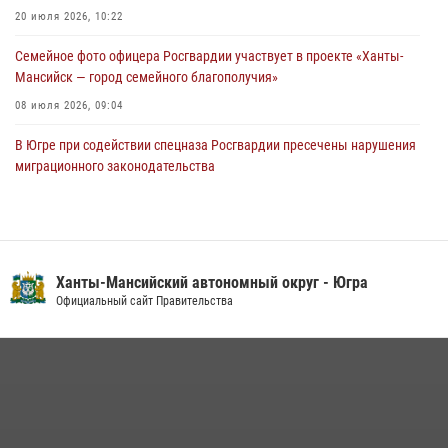
60-летний юбилей
20 июля 2026, 10:22
05 августа 2026, 12:01
3
Семейное фото офицера Росгвардии участвует в проекте «Ханты-
Мансийск — город семейного благополучия»
08 июля 2026, 09:04
В Югре при содействии спецназа Росгвардии пресечены нарушения
миграционного законодательства
14 июля 2026, 09:17
Юные югорчане стали участниками ведомственного проекта
«Каникулы с Росгвардией»
Ханты-Мансийский автономный округ - Югра
16 июля 2026, 04:54
4
Официальный сайт Правительства
В Югре подведены итоги служебной деятельности
вневедомственной охраны с начала года
18 июля 2026, 11:25
В Югре военнослужащие и сотрудники Росгвардии почтили память
святого равноапостольного князя Владимира