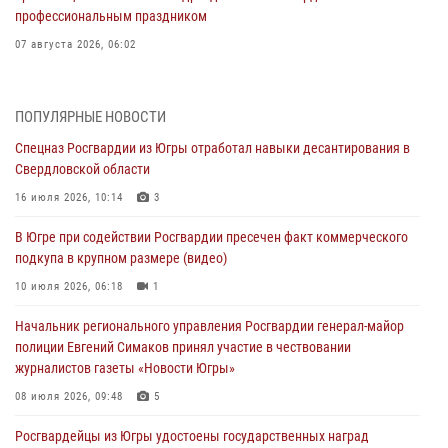
профессиональным праздником
07 августа 2026, 06:02
Делегация МВД Республики Беларусь ознакомилась с передовыми
методами работы Росгвардии в Москве (видео)
ПОПУЛЯРНЫЕ НОВОСТИ
06 августа 2026, 11:29
5
1
Спецназ Росгвардии из Югры отработал навыки десантирования в
Свердловской области
Военнослужащие Росгвардии сбили дрон-разведчик ВСУ на южном
направлении
16 июля 2026, 10:14
3
06 августа 2026, 11:28
В Югре при содействии Росгвардии пресечен факт коммерческого
подкупа в крупном размере (видео)
Офицеры Росгвардии и ветераны войск правопорядка почтили
память генерала армии Ивана Кирилловича Яковлева
10 июля 2026, 06:18
1
06 августа 2026, 11:26
6
Начальник регионального управления Росгвардии генерал-майор
полиции Евгений Симаков принял участие в чествовании
В Югре при силовой поддержке ОМОН Росгвардии задержаны
журналистов газеты «Новости Югры»
подозреваемые в страховом мошенничестве
08 июля 2026, 09:48
5
06 августа 2026, 09:07
2
1
Росгвардейцы из Югры удостоены государственных наград
Урайский отдел вневедомственной охраны Росгвардии отмечает