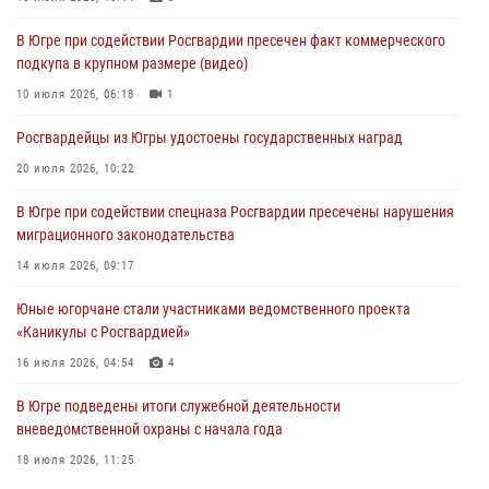
06 августа 2026, 11:28
В Югре при содействии Росгвардии пресечен факт коммерческого
подкупа в крупном размере (видео)
Офицеры Росгвардии и ветераны войск правопорядка почтили
память генерала армии Ивана Кирилловича Яковлева
10 июля 2026, 06:18
1
06 августа 2026, 11:26
6
Росгвардейцы из Югры удостоены государственных наград
В Югре при силовой поддержке ОМОН Росгвардии задержаны
20 июля 2026, 10:22
подозреваемые в страховом мошенничестве
В Югре при содействии спецназа Росгвардии пресечены нарушения
06 августа 2026, 09:07
2
1
миграционного законодательства
Урайский отдел вневедомственной охраны Росгвардии отмечает
14 июля 2026, 09:17
60-летний юбилей
Юные югорчане стали участниками ведомственного проекта
05 августа 2026, 12:01
3
«Каникулы с Росгвардией»
16 июля 2026, 04:54
4
В Югре подведены итоги служебной деятельности
вневедомственной охраны с начала года
18 июля 2026, 11:25