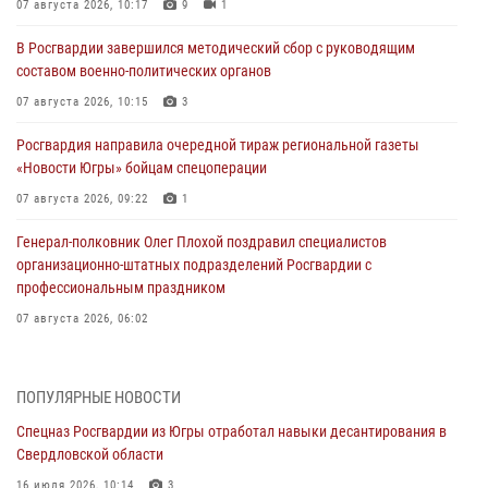
07 августа 2026, 10:17
9
1
В Росгвардии завершился методический сбор с руководящим
составом военно-политических органов
07 августа 2026, 10:15
3
Росгвардия направила очередной тираж региональной газеты
«Новости Югры» бойцам спецоперации
07 августа 2026, 09:22
1
Генерал-полковник Олег Плохой поздравил специалистов
организационно-штатных подразделений Росгвардии с
профессиональным праздником
07 августа 2026, 06:02
Делегация МВД Республики Беларусь ознакомилась с передовыми
методами работы Росгвардии в Москве (видео)
ПОПУЛЯРНЫЕ НОВОСТИ
06 августа 2026, 11:29
5
1
Спецназ Росгвардии из Югры отработал навыки десантирования в
Свердловской области
Военнослужащие Росгвардии сбили дрон-разведчик ВСУ на южном
направлении
16 июля 2026, 10:14
3