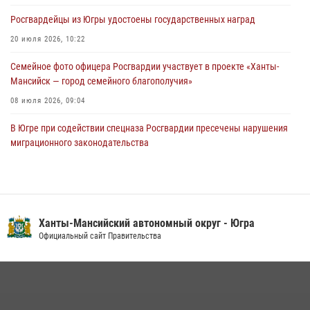
Росгвардейцы из Югры удостоены государственных наград
Урайский отдел вневедомственной охраны Росгвардии отмечает
60-летний юбилей
20 июля 2026, 10:22
05 августа 2026, 12:01
3
Семейное фото офицера Росгвардии участвует в проекте «Ханты-
Мансийск — город семейного благополучия»
08 июля 2026, 09:04
В Югре при содействии спецназа Росгвардии пресечены нарушения
миграционного законодательства
14 июля 2026, 09:17
Юные югорчане стали участниками ведомственного проекта
«Каникулы с Росгвардией»
Ханты-Мансийский автономный округ - Югра
16 июля 2026, 04:54
4
Официальный сайт Правительства
На Урале Росгвардия провела дни открытых дверей и
тематические встречи с молодежью
29 июля 2026, 09:54
12