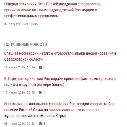
Генерал-полковник Олег Плохой поздравил специалистов
организационно-штатных подразделений Росгвардии с
профессиональным праздником
07 августа 2026, 06:02
Делегация МВД Республики Беларусь ознакомилась с передовыми
методами работы Росгвардии в Москве (видео)
ПОПУЛЯРНЫЕ НОВОСТИ
06 августа 2026, 11:29
5
1
Спецназ Росгвардии из Югры отработал навыки десантирования в
Свердловской области
Военнослужащие Росгвардии сбили дрон-разведчик ВСУ на южном
направлении
16 июля 2026, 10:14
3
06 августа 2026, 11:28
В Югре при содействии Росгвардии пресечен факт коммерческого
подкупа в крупном размере (видео)
Офицеры Росгвардии и ветераны войск правопорядка почтили
память генерала армии Ивана Кирилловича Яковлева
10 июля 2026, 06:18
1
06 августа 2026, 11:26
6
Начальник регионального управления Росгвардии генерал-майор
полиции Евгений Симаков принял участие в чествовании
В Югре при силовой поддержке ОМОН Росгвардии задержаны
журналистов газеты «Новости Югры»
подозреваемые в страховом мошенничестве
08 июля 2026, 09:48
5
06 августа 2026, 09:07
2
1