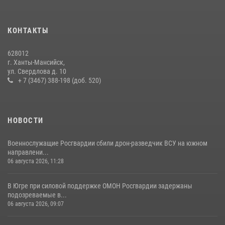
В Югре подведены итоги служебной деятельности
вневедомственной охраны с начала года
18 июля 2026, 11:25
КОНТАКТЫ
В Югре Росгвардия обеспечила безопасность Всероссийского
628012
форума развития гражданского общества «Добрино»
г. Ханты-Мансийск,
ул. Свердлова д. 10
13 июля 2026, 11:47
2
+ 7 (3467) 388-198 (доб. 520)
НОВОСТИ
Военнослужащие Росгвардии сбили дрон-разведчик ВСУ на южном
направлени...
06 августа 2026, 11:28
В Югре при силовой поддержке ОМОН Росгвардии задержаны
подозреваемые в...
06 августа 2026, 09:07