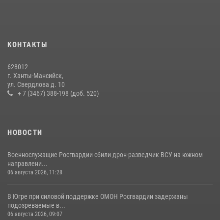
В Югре Росгвардия обеспечила безопасность Всероссийского
форума развития гражданского общества «Добрино»
13 июля 2026, 11:47
2
КОНТАКТЫ
В Югре продолжается патриотическая акция «Каникулы с
Росгвардией»
628012
11 июля 2026, 12:26
7
г. Ханты-Мансийск,
ул. Свердлова д. 10
+ 7 (3467) 388-198 (доб. 520)
НОВОСТИ
Военнослужащие Росгвардии сбили дрон-разведчик ВСУ на южном
направлени...
06 августа 2026, 11:28
В Югре при силовой поддержке ОМОН Росгвардии задержаны
подозреваемые в...
06 августа 2026, 09:07