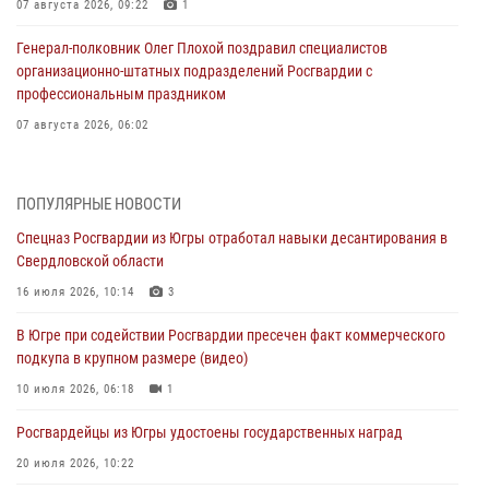
07 августа 2026, 09:22
1
Генерал-полковник Олег Плохой поздравил специалистов
организационно-штатных подразделений Росгвардии с
профессиональным праздником
07 августа 2026, 06:02
Делегация МВД Республики Беларусь ознакомилась с передовыми
методами работы Росгвардии в Москве (видео)
ПОПУЛЯРНЫЕ НОВОСТИ
06 августа 2026, 11:29
5
1
Спецназ Росгвардии из Югры отработал навыки десантирования в
Свердловской области
Военнослужащие Росгвардии сбили дрон-разведчик ВСУ на южном
направлении
16 июля 2026, 10:14
3
06 августа 2026, 11:28
В Югре при содействии Росгвардии пресечен факт коммерческого
подкупа в крупном размере (видео)
Офицеры Росгвардии и ветераны войск правопорядка почтили
память генерала армии Ивана Кирилловича Яковлева
10 июля 2026, 06:18
1
06 августа 2026, 11:26
6
Росгвардейцы из Югры удостоены государственных наград
В Югре при силовой поддержке ОМОН Росгвардии задержаны
20 июля 2026, 10:22
подозреваемые в страховом мошенничестве