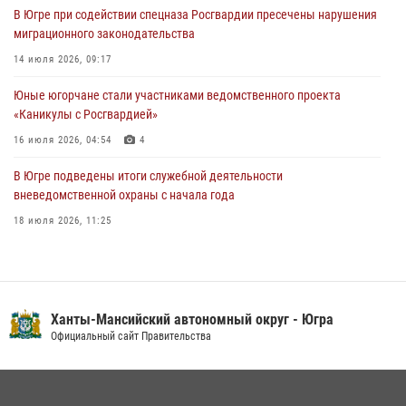
В Югре при содействии спецназа Росгвардии пресечены нарушения
06 августа 2026, 09:07
2
1
миграционного законодательства
Урайский отдел вневедомственной охраны Росгвардии отмечает
14 июля 2026, 09:17
60-летний юбилей
Юные югорчане стали участниками ведомственного проекта
05 августа 2026, 12:01
3
«Каникулы с Росгвардией»
16 июля 2026, 04:54
4
В Югре подведены итоги служебной деятельности
вневедомственной охраны с начала года
18 июля 2026, 11:25
В Югре военнослужащие и сотрудники Росгвардии почтили память
святого равноапостольного князя Владимира
28 июля 2026, 09:15
1
Ханты-Мансийский автономный округ - Югра
На Урале Росгвардия провела дни открытых дверей и
Официальный сайт Правительства
тематические встречи с молодежью
29 июля 2026, 09:54
12