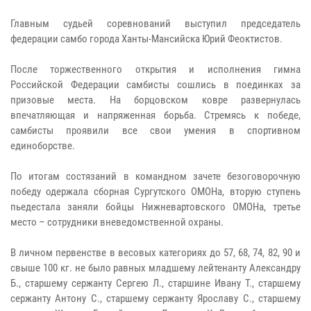
Главным судьей соревнований выступил председатель
федерации самбо города Ханты-Мансийска Юрий Феоктистов.
После торжественного открытия и исполнения гимна
Российской Федерации самбисты сошлись в поединках за
призовые места. На борцовском ковре развернулась
впечатляющая и напряженная борьба. Стремясь к победе,
самбисты проявили все свои умения в спортивном
единоборстве.
По итогам состязаний в командном зачете безоговорочную
победу одержала сборная Сургутского ОМОНа, вторую ступень
пьедестала заняли бойцы Нижневартовского ОМОНа, третье
место – сотрудники вневедомственной охраны.
В личном первенстве в весовых категориях до 57, 68, 74, 82, 90 и
свыше 100 кг. не было равных младшему лейтенанту Александру
Б., старшему сержанту Сергею Л., старшине Ивану Т., старшему
сержанту Антону С., старшему сержанту Ярославу С., старшему