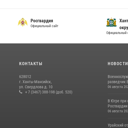
Росгвардия
Хан
Официальный сайт
окру
Официальный 
КОНТАКТЫ
НОВОСТ
628012
Военнослуж
г. Ханты-Мансийск,
разведчик 
ул. Свердлова д. 10
06 августа 20
+ 7 (3467) 388-198 (доб. 520)
В Югре при
Росгвардии
06 августа 20
Урайский о