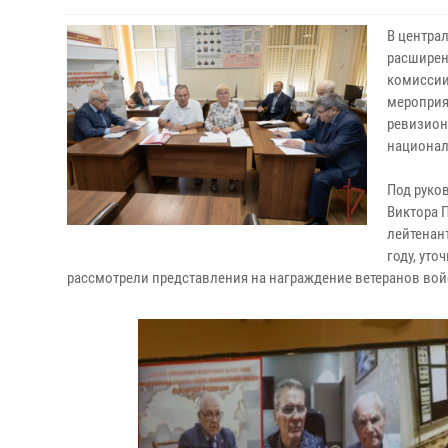
В центра
расширен
комиссии
мероприя
ревизион
национал
Под руко
Виктора 
лейтенан
году, уто
рассмотрели представления на награждение ветеранов вой