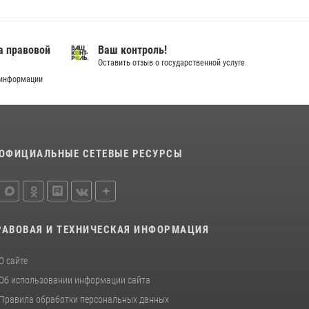
В Югре Росгвардия обеспечила безопасность
Всероссийского форума развития
гражданского общества «Добрино»
а правовой
Ваш контроль!
13 июля 2026, 11:47
2
Оставить отзыв о государственной услуге
 информации
В Югре продолжается патриотическая акция
«Каникулы с Росгвардией»
11 июля 2026, 12:26
7
ОФИЦИАЛЬНЫЕ СЕТЕВЫЕ РЕСУРСЫ
РАВОВАЯ И ТЕХНИЧЕСКАЯ ИНФОРМАЦИЯ
О сайте
Об использовании информации сайта
Правила обработки персональных данных