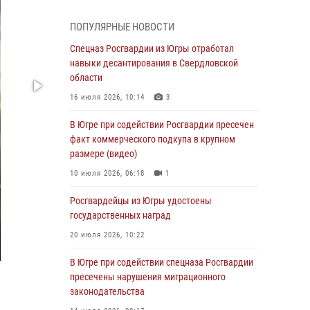
Генерал-полковник Олег Плохой поздравил
специалистов организационно-штатных
ПОПУЛЯРНЫЕ НОВОСТИ
подразделений Росгвардии с
профессиональным праздником
Спецназ Росгвардии из Югры отработал
навыки десантирования в Свердловской
07 августа 2026, 06:02
области
Делегация МВД Республики Беларусь
16 июля 2026, 10:14
3
ознакомилась с передовыми методами
работы Росгвардии в Москве (видео)
В Югре при содействии Росгвардии пресечен
факт коммерческого подкупа в крупном
06 августа 2026, 11:29
5
1
размере (видео)
Военнослужащие Росгвардии сбили дрон-
10 июля 2026, 06:18
1
разведчик ВСУ на южном направлении
Росгвардейцы из Югры удостоены
06 августа 2026, 11:28
государственных наград
Офицеры Росгвардии и ветераны войск
20 июля 2026, 10:22
правопорядка почтили память генерала
армии Ивана Кирилловича Яковлева
В Югре при содействии спецназа Росгвардии
пресечены нарушения миграционного
06 августа 2026, 11:26
6
законодательства
В Югре при силовой поддержке ОМОН