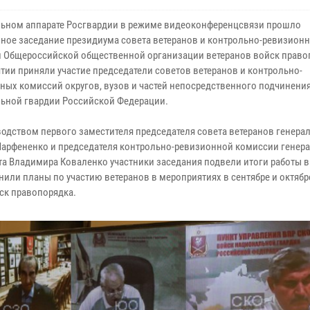
льном аппарате Росгвардии в режиме видеоконференцсвязи прошло
ное заседание президиума совета ветеранов и контрольно-ревизион
 Общероссийской общественной организации ветеранов войск правоп
тии приняли участие председатели советов ветеранов и контрольно-
ных комиссий округов, вузов и частей непосредственного подчинени
ьной гвардии Российской Федерации.
водством первого заместителя председателя совета ветеранов генера
Парфененко и председателя контрольно-ревизионной комиссии генера
та Владимира Коваленко участники заседания подвели итоги работы в
чнили планы по участию ветеранов в мероприятиях в сентябре и октябре
ск правопорядка.