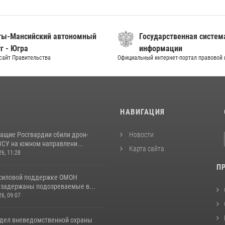
ты-Мансийский автономный
Государственная систем
г - Югра
информации
сайт Правительства
Официальный интернет-портал правовой
И
НАВИГАЦИЯ
ащие Росгвардии сбили дрон-
Новости
ВСУ на южном направлени...
Карта сайта
26, 11:28
П
 силовой поддержке ОМОН
 задержаны подозреваемые в...
26, 09:07
тдел вневедомственной охраны