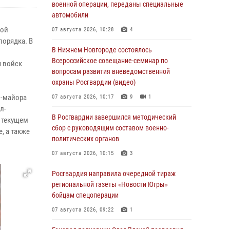
военной операции, переданы специальные
автомобили
ной
07 августа 2026, 10:28
4
орядка. В
В Нижнем Новгороде состоялось
Всероссийское совещание-семинар по
я войск
вопросам развития вневедомственной
охраны Росгвардии (видео)
л-майора
07 августа 2026, 10:17
9
1
л-
В Росгвардии завершился методический
 текущем
сбор с руководящим составом военно-
, а также
политических органов
07 августа 2026, 10:15
3
Росгвардия направила очередной тираж
региональной газеты «Новости Югры»
бойцам спецоперации
07 августа 2026, 09:22
1