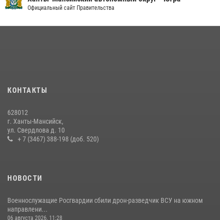
В Югре военнослужащие и сотрудники Росгвардии почтили память
Официальный сайт Правительства
святого равноапостольного князя Владимира
28 июля 2026, 09:15
1
В Югре Росгвардия обеспечила безопасность Всероссийского
форума развития гражданского общества «Добрино»
13 июля 2026, 11:47
2
КОНТАКТЫ
В Югре продолжается патриотическая акция «Каникулы с
Росгвардией»
628012
11 июля 2026, 12:26
7
г. Ханты-Мансийск,
ул. Свердлова д. 10
+ 7 (3467) 388-198 (доб. 520)
НОВОСТИ
Военнослужащие Росгвардии сбили дрон-разведчик ВСУ на южном
направлени...
06 августа 2026, 11:28