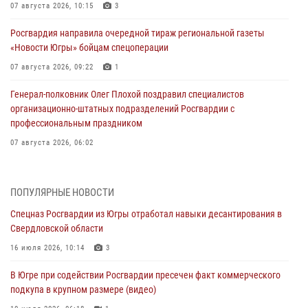
07 августа 2026, 10:15
3
Росгвардия направила очередной тираж региональной газеты
«Новости Югры» бойцам спецоперации
07 августа 2026, 09:22
1
Генерал-полковник Олег Плохой поздравил специалистов
организационно-штатных подразделений Росгвардии с
профессиональным праздником
07 августа 2026, 06:02
Делегация МВД Республики Беларусь ознакомилась с передовыми
методами работы Росгвардии в Москве (видео)
ПОПУЛЯРНЫЕ НОВОСТИ
06 августа 2026, 11:29
5
1
Спецназ Росгвардии из Югры отработал навыки десантирования в
Свердловской области
Военнослужащие Росгвардии сбили дрон-разведчик ВСУ на южном
направлении
16 июля 2026, 10:14
3
06 августа 2026, 11:28
В Югре при содействии Росгвардии пресечен факт коммерческого
подкупа в крупном размере (видео)
Офицеры Росгвардии и ветераны войск правопорядка почтили
память генерала армии Ивана Кирилловича Яковлева