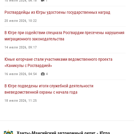
10 июля 2026, 06:18
1
06 августа 2026, 11:26
6
Росгвардейцы из Югры удостоены государственных наград
В Югре при силовой поддержке ОМОН Росгвардии задержаны
20 июля 2026, 10:22
подозреваемые в страховом мошенничестве
В Югре при содействии спецназа Росгвардии пресечены нарушения
06 августа 2026, 09:07
2
1
миграционного законодательства
Урайский отдел вневедомственной охраны Росгвардии отмечает
14 июля 2026, 09:17
60-летний юбилей
Юные югорчане стали участниками ведомственного проекта
05 августа 2026, 12:01
3
«Каникулы с Росгвардией»
16 июля 2026, 04:54
4
В Югре подведены итоги служебной деятельности
вневедомственной охраны с начала года
18 июля 2026, 11:25
На Урале Росгвардия провела дни открытых дверей и
тематические встречи с молодежью
29 июля 2026, 09:54
12
Ханты-Мансийский автономный округ - Югра