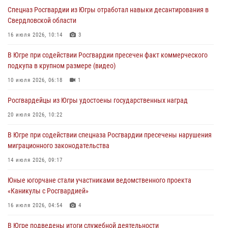
07 августа 2026, 09:22
1
Спецназ Росгвардии из Югры отработал навыки десантирования в
Свердловской области
Генерал-полковник Олег Плохой поздравил специалистов
организационно-штатных подразделений Росгвардии с
16 июля 2026, 10:14
3
профессиональным праздником
В Югре при содействии Росгвардии пресечен факт коммерческого
07 августа 2026, 06:02
подкупа в крупном размере (видео)
Делегация МВД Республики Беларусь ознакомилась с передовыми
10 июля 2026, 06:18
1
методами работы Росгвардии в Москве (видео)
Росгвардейцы из Югры удостоены государственных наград
06 августа 2026, 11:29
5
1
20 июля 2026, 10:22
Военнослужащие Росгвардии сбили дрон-разведчик ВСУ на южном
направлении
В Югре при содействии спецназа Росгвардии пресечены нарушения
миграционного законодательства
06 августа 2026, 11:28
14 июля 2026, 09:17
Офицеры Росгвардии и ветераны войск правопорядка почтили
память генерала армии Ивана Кирилловича Яковлева
Юные югорчане стали участниками ведомственного проекта
«Каникулы с Росгвардией»
06 августа 2026, 11:26
6
16 июля 2026, 04:54
4
В Югре подведены итоги служебной деятельности