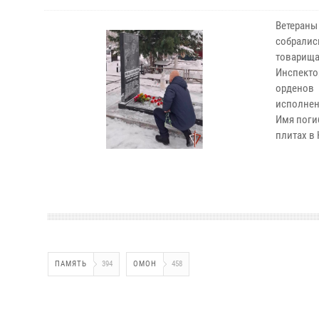
Ветераны
собралис
товарища
Инспекто
орденов
исполнен
Имя поги
плитах в 
ПАМЯТЬ
394
ОМОН
458