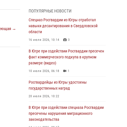
Генерал-полковник Олег Плохой поздравил
специалистов организационно-штатных
ПОПУЛЯРНЫЕ НОВОСТИ
подразделений Росгвардии с
профессиональным праздником
Спецназ Росгвардии из Югры отработал
навыки десантирования в Свердловской
07 августа 2026, 06:02
ующая →
области
Делегация МВД Республики Беларусь
16 июля 2026, 10:14
3
ознакомилась с передовыми методами
работы Росгвардии в Москве (видео)
В Югре при содействии Росгвардии пресечен
факт коммерческого подкупа в крупном
06 августа 2026, 11:29
5
1
размере (видео)
Военнослужащие Росгвардии сбили дрон-
10 июля 2026, 06:18
1
разведчик ВСУ на южном направлении
Росгвардейцы из Югры удостоены
06 августа 2026, 11:28
государственных наград
Офицеры Росгвардии и ветераны войск
20 июля 2026, 10:22
правопорядка почтили память генерала
армии Ивана Кирилловича Яковлева
В Югре при содействии спецназа Росгвардии
пресечены нарушения миграционного
06 августа 2026, 11:26
6
законодательства
В Югре при силовой поддержке ОМОН