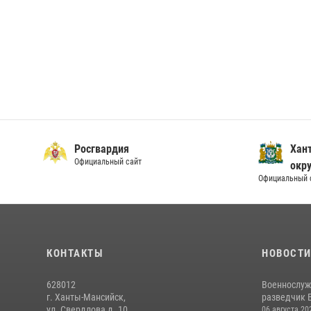
Росгвардия
Хан
Официальный сайт
окру
Официальный 
КОНТАКТЫ
НОВОСТ
628012
Военнослуж
г. Ханты-Мансийск,
разведчик 
ул. Свердлова д. 10
06 августа 20