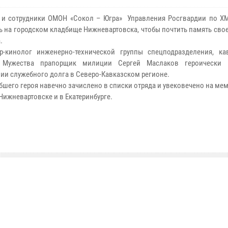
 и сотрудники ОМОН «Сокол – Югра» Управления Росгвардии по Х
ь на городском кладбище Нижневартовска, чтобы почтить память сво
.
р-кинолог инженерно-технической группы спецподразделения, ка
 Мужества прапорщик милиции Сергей Маслаков героически 
ии служебного долга в Северо-Кавказском регионе.
бшего героя навечно зачислено в списки отряда и увековечено на м
Нижневартовске и в Екатеринбурге.