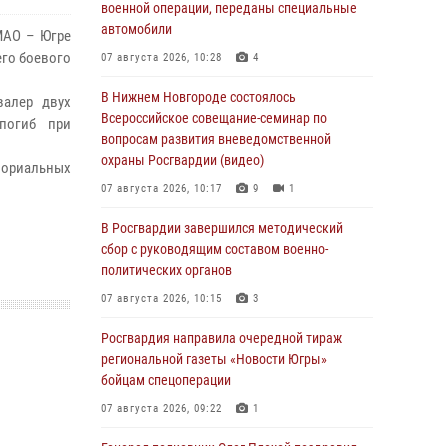
военной операции, переданы специальные
автомобили
МАО – Югре
его боевого
07 августа 2026, 10:28
4
В Нижнем Новгороде состоялось
валер двух
Всероссийское совещание-семинар по
погиб при
вопросам развития вневедомственной
охраны Росгвардии (видео)
емориальных
07 августа 2026, 10:17
9
1
В Росгвардии завершился методический
сбор с руководящим составом военно-
политических органов
07 августа 2026, 10:15
3
Росгвардия направила очередной тираж
региональной газеты «Новости Югры»
бойцам спецоперации
07 августа 2026, 09:22
1