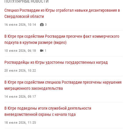
ПОПУЛЯРНЫЕ НОВОСТИ
06 августа 2026, 11:29
5
1
Спецназ Росгвардии из Югры отработал навыки десантирования в
Свердловской области
Военнослужащие Росгвардии сбили дрон-разведчик ВСУ на южном
направлении
16 июля 2026, 10:14
3
06 августа 2026, 11:28
В Югре при содействии Росгвардии пресечен факт коммерческого
подкупа в крупном размере (видео)
Офицеры Росгвардии и ветераны войск правопорядка почтили
память генерала армии Ивана Кирилловича Яковлева
10 июля 2026, 06:18
1
06 августа 2026, 11:26
6
Росгвардейцы из Югры удостоены государственных наград
В Югре при силовой поддержке ОМОН Росгвардии задержаны
20 июля 2026, 10:22
подозреваемые в страховом мошенничестве
В Югре при содействии спецназа Росгвардии пресечены нарушения
06 августа 2026, 09:07
2
1
миграционного законодательства
Урайский отдел вневедомственной охраны Росгвардии отмечает
14 июля 2026, 09:17
60-летний юбилей
В Югре подведены итоги служебной деятельности
05 августа 2026, 12:01
3
вневедомственной охраны с начала года
18 июля 2026, 11:25