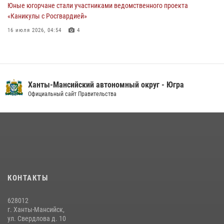
Юные югорчане стали участниками ведомственного проекта
«Каникулы с Росгвардией»
16 июля 2026, 04:54
4
На Урале Росгвардия провела дни открытых дверей и
тематические встречи с молодежью
29 июля 2026, 09:54
12
Ханты-Мансийский автономный округ - Югра
В Югре военнослужащие и сотрудники Росгвардии почтили память
Официальный сайт Правительства
святого равноапостольного князя Владимира
28 июля 2026, 09:15
1
В Югре Росгвардия обеспечила безопасность Всероссийского
форума развития гражданского общества «Добрино»
13 июля 2026, 11:47
2
КОНТАКТЫ
В Югре продолжается патриотическая акция «Каникулы с
Росгвардией»
628012
11 июля 2026, 12:26
7
г. Ханты-Мансийск,
ул. Свердлова д. 10