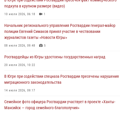
подкупа в крупном размере (видео)
Офицеры Росгвардии и ветераны войск правопорядка почтили
память генерала армии Ивана Кирилловича Яковлева
10 июля 2026, 06:18
1
06 августа 2026, 11:26
6
Начальник регионального управления Росгвардии генерал-майор
полиции Евгений Симаков принял участие в чествовании
В Югре при силовой поддержке ОМОН Росгвардии задержаны
журналистов газеты «Новости Югры»
подозреваемые в страховом мошенничестве
08 июля 2026, 09:48
5
06 августа 2026, 09:07
2
1
Росгвардейцы из Югры удостоены государственных наград
Урайский отдел вневедомственной охраны Росгвардии отмечает
60-летний юбилей
20 июля 2026, 10:22
05 августа 2026, 12:01
3
В Югре при содействии спецназа Росгвардии пресечены нарушения
миграционного законодательства
14 июля 2026, 09:17
Семейное фото офицера Росгвардии участвует в проекте «Ханты-
Мансийск — город семейного благополучия»
08 июля 2026, 09:04
Юные югорчане стали участниками ведомственного проекта