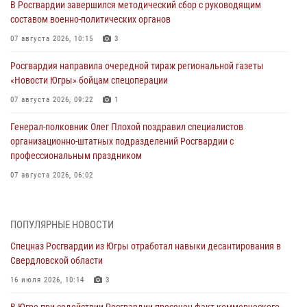
В Росгвардии завершился методический сбор с руководящим
составом военно-политических органов
07 августа 2026, 10:15
3
Росгвардия направила очередной тираж региональной газеты
«Новости Югры» бойцам спецоперации
07 августа 2026, 09:22
1
Генерал-полковник Олег Плохой поздравил специалистов
организационно-штатных подразделений Росгвардии с
профессиональным праздником
07 августа 2026, 06:02
Делегация МВД Республики Беларусь ознакомилась с передовыми
методами работы Росгвардии в Москве (видео)
ПОПУЛЯРНЫЕ НОВОСТИ
06 августа 2026, 11:29
5
1
Спецназ Росгвардии из Югры отработал навыки десантирования в
Свердловской области
Военнослужащие Росгвардии сбили дрон-разведчик ВСУ на южном
направлении
16 июля 2026, 10:14
3
06 августа 2026, 11:28
В Югре при содействии Росгвардии пресечен факт коммерческого