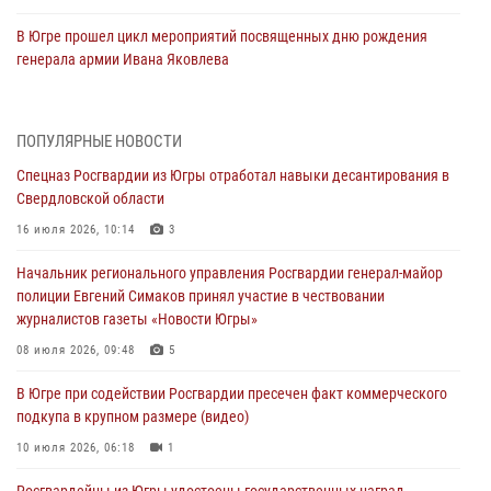
В Югре прошел цикл мероприятий посвященных дню рождения
генерала армии Ивана Яковлева
05 августа 2026, 11:31
4
В Югре ОМОН Росгвардии оказал содействие ГИБДД в выявлении
ПОПУЛЯРНЫЕ НОВОСТИ
нарушителей ПДД
Спецназ Росгвардии из Югры отработал навыки десантирования в
05 августа 2026, 11:14
Свердловской области
В Югре сотрудники вневедомственной охраны Росгвардии пресекли
16 июля 2026, 10:14
3
более 100 противоправных деяний за прошедшую неделю
Начальник регионального управления Росгвардии генерал-майор
05 августа 2026, 05:56
полиции Евгений Симаков принял участие в чествовании
журналистов газеты «Новости Югры»
Генерал-полковник Юрий Аверин выступил на Всероссийском
молодёжном образовательном форуме «Территория смыслов»
08 июля 2026, 09:48
5
04 августа 2026, 11:11
2
В Югре при содействии Росгвардии пресечен факт коммерческого
подкупа в крупном размере (видео)
Ключевые события Росгвардии: итоги недели с 27 июля по 2
августа (видео)
10 июля 2026, 06:18
1
04 августа 2026, 09:54
1
Росгвардейцы из Югры удостоены государственных наград