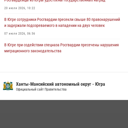
20 июля 2026, 10:22
В Югре сотрудники Росгвардии пресекли свыше 80 правонарушений
и задержали подозреваемого в нападении на двух человек
07 июля 2026, 06:56
В Югре при содействии спецназа Росгвардии пресечены нарушения
миграционного законодательства
14 июля 2026, 09:17
Семейное фото офицера Росгвардии участвует в проекте «Ханты-
Мансийск — город семейного благополучия»
Ханты-Мансийский автономный округ - Югра
08 июля 2026, 09:04
Официальный сайт Правительства
Юные югорчане стали участниками ведомственного проекта
«Каникулы с Росгвардией»
16 июля 2026, 04:54
4
В Югре подведены итоги служебной деятельности
вневедомственной охраны с начала года