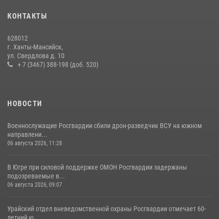
18 июля 2026, 11:25
КОНТАКТЫ
В Югре Росгвардия обеспечила безопасность Всероссийского
628012
форума развития гражданского общества «Добрино»
г. Ханты-Мансийск,
ул. Свердлова д. 10
13 июля 2026, 11:47
2
+ 7 (3467) 388-198 (доб. 520)
НОВОСТИ
Военнослужащие Росгвардии сбили дрон-разведчик ВСУ на южном
направлени...
06 августа 2026, 11:28
В Югре при силовой поддержке ОМОН Росгвардии задержаны
подозреваемые в...
06 августа 2026, 09:07
Урайский отдел вневедомственной охраны Росгвардии отмечает 60-
летний ю...