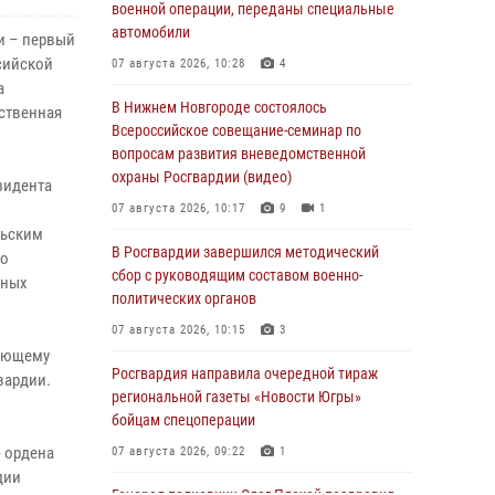
военной операции, переданы специальные
автомобили
и – первый
сийской
07 августа 2026, 10:28
4
а
В Нижнем Новгороде состоялось
ственная
Всероссийское совещание-семинар по
вопросам развития вневедомственной
охраны Росгвардии (видео)
зидента
07 августа 2026, 10:17
9
1
льским
В Росгвардии завершился методический
го
сбор с руководящим составом военно-
тных
политических органов
07 августа 2026, 10:15
3
дующему
Росгвардия направила очередной тираж
вардии.
региональной газеты «Новости Югры»
бойцам спецоперации
- ордена
07 августа 2026, 09:22
1
дии