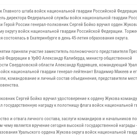
к Главного штаба войск национальной гвардии Российской Федераци
ель директора Федеральной службы войск национальной гвардии Рос
и Герой России генерал-полковник Сергей Бойко вручил орден Жуков
му округу войск национальной гвардии Российской Федерации. Торже
 состоялась в Екатеринбурге в день 45-летия образования округа.
иятии приняли участие заместитель полномочного представителя Пре
ой Федерации в УрФО Александр Калиберда, министр общественной
ости Свердловской области Александр Кудрявцев, командующий Ура
войск национальной гвардии генерал-лейтенант Владимир Макеев и е
ели, командование и личный состав объединения, представители мес
ховенства.
лковник Сергей Бойко вручил удостоверение к ордену Жукова коман
ил государственную награду к полотнищу флага войск национальной г
ство и отвага личного состава, заслуги командиров и начальников по
 чему является вручение сегодня высокой государственной награды 
разования Уральского ордена Жукова округа войск национальной гвар