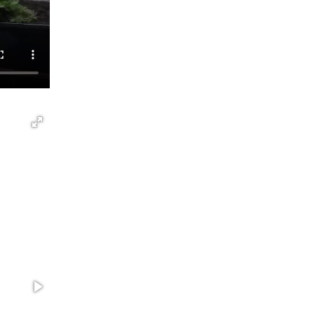
В Югре Росгвардия обеспечила безопасность
Всероссийского форума развития
гражданского общества «Добрино»
13 июля 2026, 11:47
2
В Югре продолжается патриотическая акция
«Каникулы с Росгвардией»
11 июля 2026, 12:26
7