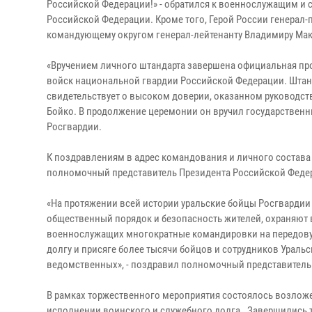
Российской Федерации!» - обратился к военнослужащим и 
Российской Федерации. Кроме того, Герой России генерал
командующему округом генерал-лейтенанту Владимиру Мак
«Вручением личного штандарта завершена официальная пр
войск национальной гвардии Российской Федерации. Штанд
свидетельствует о высоком доверии, оказанном руководств
Бойко. В продолжение церемонии он вручил государстве
Росгвардии.
К поздравлениям в адрес командования и личного состава
полномочный представитель Президента Российской Федер
«На протяжении всей истории уральские бойцы Росгвардии
общественный порядок и безопасность жителей, охраняют
военнослужащих многократные командировки на передовую 
долгу и присяге более тысячи бойцов и сотрудников Ураль
ведомственных», - поздравил полномочный представитель 
В рамках торжественного мероприятия состоялось возлож
исполнении воинского и служебного долга. Завершились 