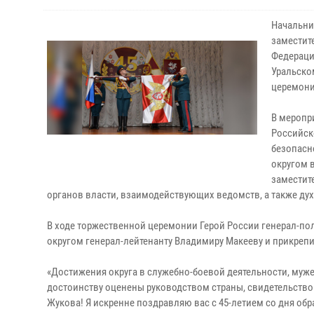
Начальни
заместит
Федераци
Уральско
церемония
В меропр
Российск
безопасн
округом 
заместит
органов власти, взаимодействующих ведомств, а также ду
В ходе торжественной церемонии Герой России генерал-по
округом генерал-лейтенанту Владимиру Макееву и прикреп
«Достижения округа в служебно-боевой деятельности, муже
достоинству оценены руководством страны, свидетельством
Жукова! Я искренне поздравляю вас с 45-летием со дня об