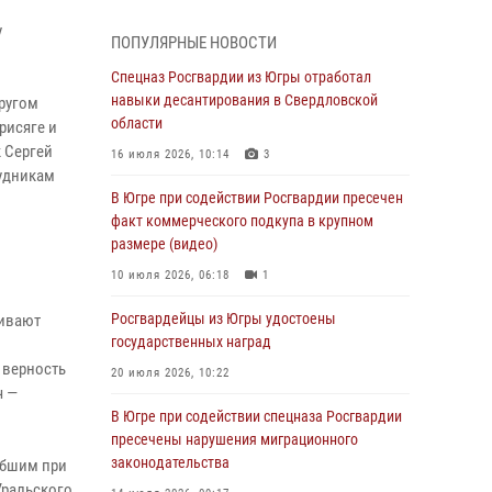
Генерал-полковник Олег Плохой поздравил
специалистов организационно-штатных
у
ПОПУЛЯРНЫЕ НОВОСТИ
подразделений Росгвардии с
профессиональным праздником
Спецназ Росгвардии из Югры отработал
навыки десантирования в Свердловской
ругом
07 августа 2026, 06:02
области
рисяге и
Делегация МВД Республики Беларусь
 Сергей
16 июля 2026, 10:14
3
ознакомилась с передовыми методами
удникам
работы Росгвардии в Москве (видео)
В Югре при содействии Росгвардии пресечен
факт коммерческого подкупа в крупном
06 августа 2026, 11:29
5
1
размере (видео)
Военнослужащие Росгвардии сбили дрон-
10 июля 2026, 06:18
1
разведчик ВСУ на южном направлении
Росгвардейцы из Югры удостоены
чивают
06 августа 2026, 11:28
государственных наград
Офицеры Росгвардии и ветераны войск
 верность
20 июля 2026, 10:22
правопорядка почтили память генерала
ч —
армии Ивана Кирилловича Яковлева
В Югре при содействии спецназа Росгвардии
пресечены нарушения миграционного
06 августа 2026, 11:26
6
законодательства
ибшим при
В Югре при силовой поддержке ОМОН
Уральского