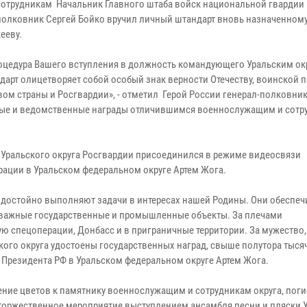
сотрудникам Начальник Главного штаба войск национальной гвардии
-полковник Сергей Бойко вручил личный штандарт вновь назначенном
ееву.
оцедура Вашего вступления в должность командующего Уральским ок
арт олицетворяет собой особый знак верности Отечеству, воинской п
ом страны и Росгвардии», - отметил Герой России генерал-полковник
нные и ведомственные награды отличившимся военнослужащим и сотр
 Уральского округа Росгвардии присоединился в режиме видеосвязи
ации в Уральском федеральном округе Артем Жога.
 достойно выполняют задачи в интересах нашей Родины. Они обеспе
 важные государственные и промышленные объекты. За плечами
спецоперации, Донбасс и в приграничные территории. За мужество,
ского округа удостоены государственных наград, свыше полутора тыся
Президента РФ в Уральском федеральном округе Артем Жога.
ение цветов к памятнику военнослужащим и сотрудникам округа, пог
торжественное мероприятие выступлением ансамбля песни и пляски 