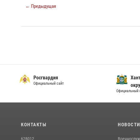
← Предыдущая
Росгвардия
Хан
Официальный сайт
окру
Официальный 
КОНТАКТЫ
НОВОСТ
628012
Военнослуж