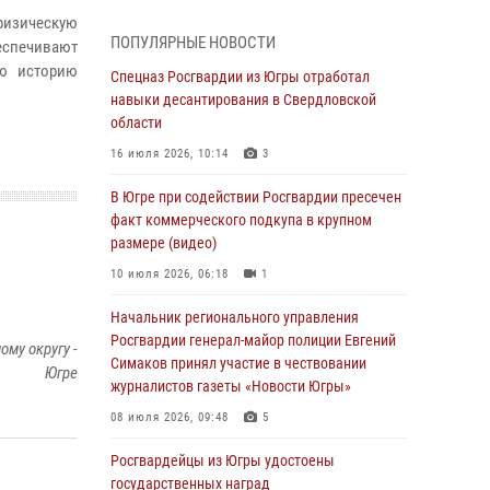
Генерал-полковник Олег Плохой поздравил
физическую
специалистов организационно-штатных
ПОПУЛЯРНЫЕ НОВОСТИ
еспечивают
подразделений Росгвардии с
профессиональным праздником
сю историю
Спецназ Росгвардии из Югры отработал
навыки десантирования в Свердловской
07 августа 2026, 06:02
области
Делегация МВД Республики Беларусь
16 июля 2026, 10:14
3
ознакомилась с передовыми методами
работы Росгвардии в Москве (видео)
В Югре при содействии Росгвардии пресечен
факт коммерческого подкупа в крупном
06 августа 2026, 11:29
5
1
размере (видео)
Военнослужащие Росгвардии сбили дрон-
10 июля 2026, 06:18
1
разведчик ВСУ на южном направлении
Начальник регионального управления
06 августа 2026, 11:28
Росгвардии генерал-майор полиции Евгений
му округу -
Офицеры Росгвардии и ветераны войск
Симаков принял участие в чествовании
Югре
правопорядка почтили память генерала
журналистов газеты «Новости Югры»
армии Ивана Кирилловича Яковлева
08 июля 2026, 09:48
5
06 августа 2026, 11:26
6
Росгвардейцы из Югры удостоены
В Югре при силовой поддержке ОМОН
государственных наград