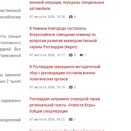
военной операции, переданы специальные
автомобили
омственной
ансийскому
07 августа 2026, 10:28
4
В Нижнем Новгороде состоялось
Всероссийское совещание-семинар по
ость свыше
вопросам развития вневедомственной
автономного
охраны Росгвардии (видео)
рдией. Все
«тревожной
07 августа 2026, 10:17
9
1
В Росгвардии завершился методический
сбор с руководящим составом военно-
ны приняли
политических органов
ыше 2 тысяч
07 августа 2026, 10:15
3
Росгвардия направила очередной тираж
х задержано
региональной газеты «Новости Югры»
бойцам спецоперации
разделений
07 августа 2026, 09:22
1