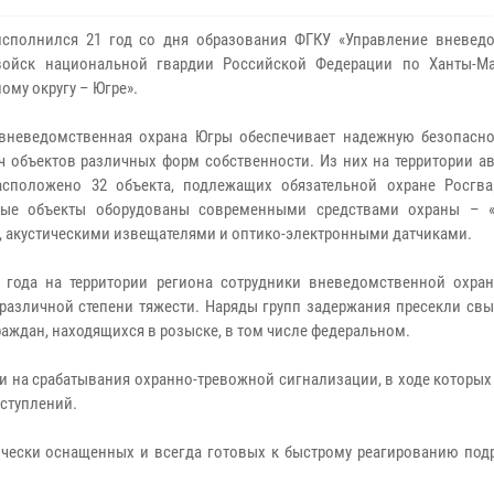
сполнился 21 год со дня образования ФГКУ «Управление вневед
войск национальной гвардии Российской Федерации по Ханты-М
ому округу – Югре».
вневедомственная охрана Югры обеспечивает надежную безопасн
яч объектов различных форм собственности. Из них на территории 
асположено 32 объекта, подлежащих обязательной охране Росгва
мые объекты оборудованы современными средствами охраны – 
, акустическими извещателями и оптико-электронными датчиками.
 года на территории региона сотрудники вневедомственной охра
 различной степени тяжести. Наряды групп задержания пресекли св
аждан, находящихся в розыске, в том числе федеральном.
и на срабатывания охранно-тревожной сигнализации, в ходе которы
ступлений.
ически оснащенных и всегда готовых к быстрому реагированию под