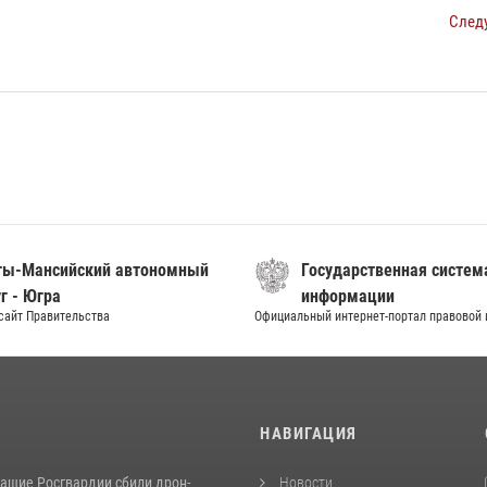
След
ты-Мансийский автономный
Государственная систем
г - Югра
информации
сайт Правительства
Официальный интернет-портал правовой
И
НАВИГАЦИЯ
ащие Росгвардии сбили дрон-
Новости