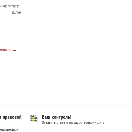
В Югре Росгвардия обеспечила безопасность
му округу -
Всероссийского форума развития
Югре
гражданского общества «Добрино»
13 июля 2026, 11:47
2
В Югре продолжается патриотическая акция
«Каникулы с Росгвардией»
ующая →
11 июля 2026, 12:26
7
а правовой
Ваш контроль!
Оставить отзыв о государственной услуге
 информации