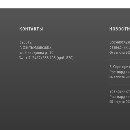
КОНТАКТЫ
НОВОСТ
628012
Военнослуж
г. Ханты-Мансийск,
разведчик 
ул. Свердлова д. 10
06 августа 20
+ 7 (3467) 388-198 (доб. 520)
В Югре при
Росгвардии
06 августа 20
Урайский о
Росгвардии 
05 августа 20