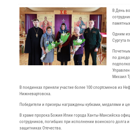
В День в
сотрудни
памятных
Одним из
Сургута 
Почетным
по дзюдо
подполко
Управлен
Михаил Т
В поединках приняли участие более 100 спортсменов из Неф
Нижневартовска.
Победители и призеры награждены кубками, медалями и ц
В храме пророка Божия Илии города Ханты-Мансийска офи
сотрудников, погибших при исполнении воинского долга и 
защитниках Отечества.