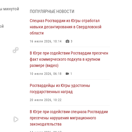
Генерал-полковник Олег Плохой поздравил
специалистов организационно-штатных
ны минутой
ПОПУЛЯРНЫЕ НОВОСТИ
подразделений Росгвардии с
профессиональным праздником
Спецназ Росгвардии из Югры отработал
ой
навыки десантирования в Свердловской
07 августа 2026, 06:02
области
Делегация МВД Республики Беларусь
16 июля 2026, 10:14
3
ознакомилась с передовыми методами
работы Росгвардии в Москве (видео)
В Югре при содействии Росгвардии пресечен
факт коммерческого подкупа в крупном
06 августа 2026, 11:29
5
1
размере (видео)
Военнослужащие Росгвардии сбили дрон-
10 июля 2026, 06:18
1
разведчик ВСУ на южном направлении
Росгвардейцы из Югры удостоены
06 августа 2026, 11:28
государственных наград
Офицеры Росгвардии и ветераны войск
20 июля 2026, 10:22
правопорядка почтили память генерала
армии Ивана Кирилловича Яковлева
В Югре при содействии спецназа Росгвардии
пресечены нарушения миграционного
06 августа 2026, 11:26
6
законодательства
В Югре при силовой поддержке ОМОН