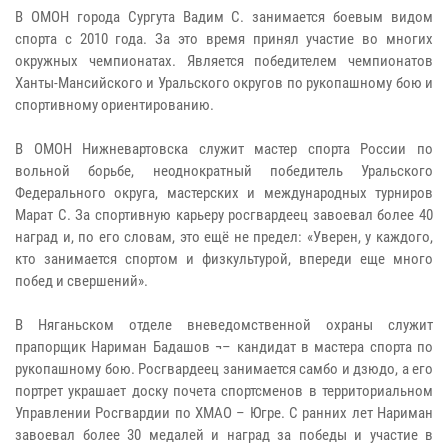
В ОМОН города Сургута Вадим С. занимается боевым видом
спорта с 2010 года. За это время принял участие во многих
окружных чемпионатах. Является победителем чемпионатов
Ханты-Мансийского и Уральского округов по рукопашному бою и
спортивному ориентированию.
В ОМОН Нижневартовска служит мастер спорта России по
вольной борьбе, неоднократный победитель Уральского
Федерального округа, мастерских и международных турниров
Марат С. За спортивную карьеру росгвардеец завоевал более 40
наград и, по его словам, это ещё не предел: «Уверен, у каждого,
кто занимается спортом и физкультурой, впереди еще много
побед и свершений».
В Няганьском отделе вневедомственной охраны служит
прапорщик Нариман Бадашов ¬– кандидат в мастера спорта по
рукопашному бою. Росгвардеец занимается самбо и дзюдо, а его
портрет украшает доску почета спортсменов в территориальном
Управлении Росгвардии по ХМАО – Югре. С ранних лет Нариман
завоевал более 30 медалей и наград за победы и участие в