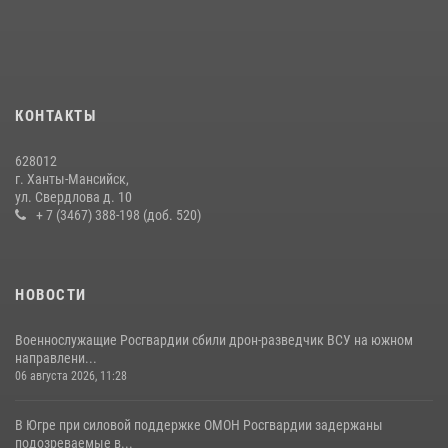
18 июля 2026, 11:25
На Урале Росгвардия провела дни открытых дверей и
тематические встречи с молодежью
29 июля 2026, 09:54
12
КОНТАКТЫ
В Югре Росгвардия обеспечила безопасность Всероссийского
628012
форума развития гражданского общества «Добрино»
г. Ханты-Мансийск,
ул. Свердлова д. 10
13 июля 2026, 11:47
2
+ 7 (3467) 388-198 (доб. 520)
НОВОСТИ
Военнослужащие Росгвардии сбили дрон-разведчик ВСУ на южном
направлени...
06 августа 2026, 11:28
В Югре при силовой поддержке ОМОН Росгвардии задержаны
подозреваемые в...