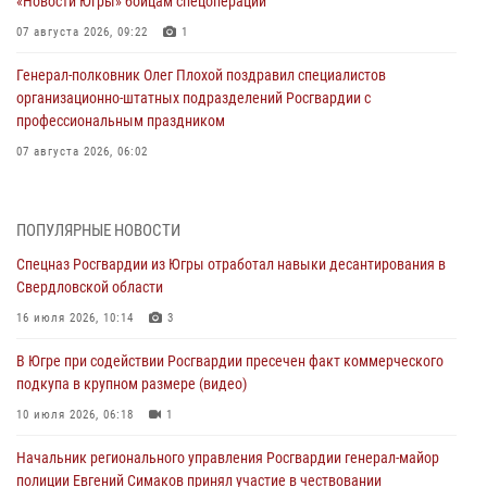
«Новости Югры» бойцам спецоперации
07 августа 2026, 09:22
1
Генерал-полковник Олег Плохой поздравил специалистов
организационно-штатных подразделений Росгвардии с
профессиональным праздником
07 августа 2026, 06:02
Делегация МВД Республики Беларусь ознакомилась с передовыми
методами работы Росгвардии в Москве (видео)
ПОПУЛЯРНЫЕ НОВОСТИ
06 августа 2026, 11:29
5
1
Спецназ Росгвардии из Югры отработал навыки десантирования в
Свердловской области
Военнослужащие Росгвардии сбили дрон-разведчик ВСУ на южном
направлении
16 июля 2026, 10:14
3
06 августа 2026, 11:28
В Югре при содействии Росгвардии пресечен факт коммерческого
подкупа в крупном размере (видео)
Офицеры Росгвардии и ветераны войск правопорядка почтили
память генерала армии Ивана Кирилловича Яковлева
10 июля 2026, 06:18
1
06 августа 2026, 11:26
6
Начальник регионального управления Росгвардии генерал-майор
полиции Евгений Симаков принял участие в чествовании
В Югре при силовой поддержке ОМОН Росгвардии задержаны