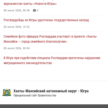
журналистов газеты «Новости Югры»
подозреваемые в страховом мошенничестве
08 июля 2026, 09:48
5
06 августа 2026, 09:07
2
1
Росгвардейцы из Югры удостоены государственных наград
Урайский отдел вневедомственной охраны Росгвардии отмечает
60-летний юбилей
20 июля 2026, 10:22
05 августа 2026, 12:01
3
Семейное фото офицера Росгвардии участвует в проекте «Ханты-
Мансийск — город семейного благополучия»
08 июля 2026, 09:04
В Югре при содействии спецназа Росгвардии пресечены нарушения
миграционного законодательства
14 июля 2026, 09:17
Юные югорчане стали участниками ведомственного проекта
«Каникулы с Росгвардией»
Ханты-Мансийский автономный округ - Югра
16 июля 2026, 04:54
4
Официальный сайт Правительства
В Югре подведены итоги служебной деятельности
вневедомственной охраны с начала года