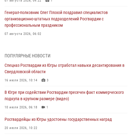
07 августа 2026, 09:22
1
Генерал-полковник Олег Плохой поздравил специалистов
организационно-штатных подразделений Росгвардии с
профессиональным праздником
07 августа 2026, 06:02
Делегация МВД Республики Беларусь ознакомилась с передовыми
методами работы Росгвардии в Москве (видео)
ПОПУЛЯРНЫЕ НОВОСТИ
06 августа 2026, 11:29
5
1
Спецназ Росгвардии из Югры отработал навыки десантирования в
Свердловской области
Военнослужащие Росгвардии сбили дрон-разведчик ВСУ на южном
направлении
16 июля 2026, 10:14
3
06 августа 2026, 11:28
В Югре при содействии Росгвардии пресечен факт коммерческого
подкупа в крупном размере (видео)
Офицеры Росгвардии и ветераны войск правопорядка почтили
память генерала армии Ивана Кирилловича Яковлева
10 июля 2026, 06:18
1
06 августа 2026, 11:26
6
Росгвардейцы из Югры удостоены государственных наград
В Югре при силовой поддержке ОМОН Росгвардии задержаны
20 июля 2026, 10:22
подозреваемые в страховом мошенничестве