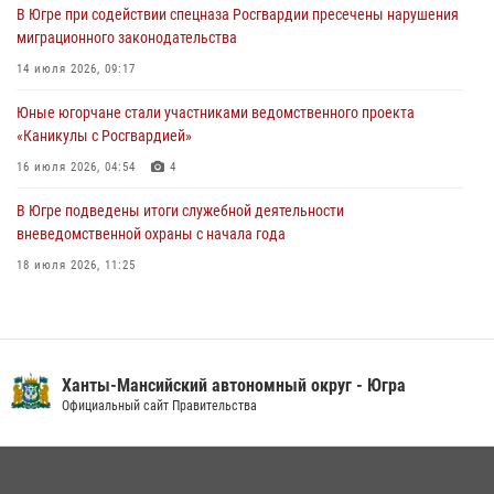
В Югре при содействии спецназа Росгвардии пресечены нарушения
06 августа 2026, 09:07
2
1
миграционного законодательства
Урайский отдел вневедомственной охраны Росгвардии отмечает
14 июля 2026, 09:17
60-летний юбилей
Юные югорчане стали участниками ведомственного проекта
05 августа 2026, 12:01
3
«Каникулы с Росгвардией»
16 июля 2026, 04:54
4
В Югре подведены итоги служебной деятельности
вневедомственной охраны с начала года
18 июля 2026, 11:25
В Югре военнослужащие и сотрудники Росгвардии почтили память
святого равноапостольного князя Владимира
28 июля 2026, 09:15
1
Ханты-Мансийский автономный округ - Югра
На Урале Росгвардия провела дни открытых дверей и
Официальный сайт Правительства
тематические встречи с молодежью
29 июля 2026, 09:54
12