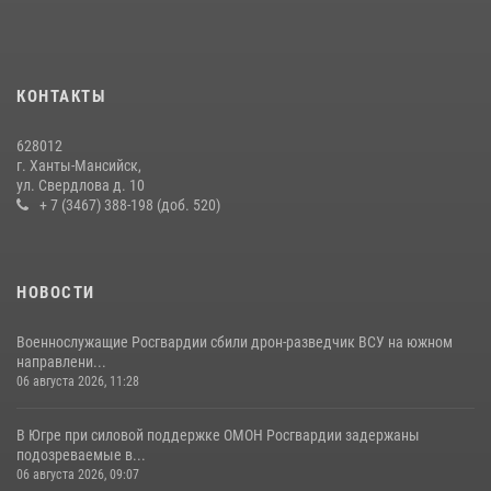
В Югре Росгвардия обеспечила безопасность Всероссийского
форума развития гражданского общества «Добрино»
13 июля 2026, 11:47
2
КОНТАКТЫ
В Югре продолжается патриотическая акция «Каникулы с
Росгвардией»
628012
11 июля 2026, 12:26
7
г. Ханты-Мансийск,
ул. Свердлова д. 10
+ 7 (3467) 388-198 (доб. 520)
НОВОСТИ
Военнослужащие Росгвардии сбили дрон-разведчик ВСУ на южном
направлени...
06 августа 2026, 11:28
В Югре при силовой поддержке ОМОН Росгвардии задержаны
подозреваемые в...
06 августа 2026, 09:07